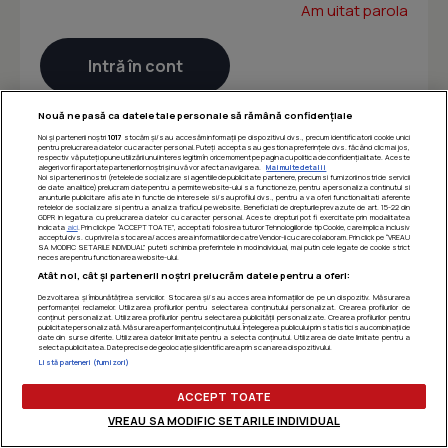
Am uitat parola
Nouă ne pasă ca datele tale personale să rămână confidențiale
Noi și partenerii noștri
1017
stocăm și/sau accesăm informații pe dispozitivul dvs., precum identificatorii cookie unici
pentru prelucrarea datelor cu caracter personal. Puteți accepta sau gestiona preferințele dvs. făcând clic mai jos,
respectiv vă puteți opune utilizării unui interes legitim în orice moment pe pagina cu politica de confidențialitate. Aceste
alegeri vor fi raportate partenerilor noștri și nu vă vor afecta navigarea.
Mai multe detalii
Noi si partenerii nostri (retelele de socializare si agentiile de publicitate partenere, precum si furnizorii nostri de servicii
de date analitice) prelucram date pentru a permite website-ului sa functioneze, pentru a personaliza continutul si
anunturile publicitare afisate in functie de interesele si/sau profilul dvs., pentru a va oferi functionalitati aferente
retelelor de socializare si pentru a analiza traficul pe website. Beneficiati de drepturile prevazute de art. 15-22 din
GDPR in legatura cu prelucrarea datelor cu caracter personal. Aceste drepturi pot fi exercitate prin modalitatea
indicata
aici
. Prin click pe “ACCEPT TOATE”, acceptati folosirea tuturor Tehnologiilor de tip Cookie, care implica inclusiv
acceptul dvs. cu privire la stocarea/accesarea informatiilor de catre Vendor-ii cu care colaboram. Prin click pe “VREAU
SA MODIFIC SETARILE INDIVIDUAL” puteti schimba preferintele in mod individual, mai putin cele legate de cookie strict
necesare pentru functionarea website-ului.
Atât noi, cât și partenerii noștri prelucrăm datele pentru a oferi:
Dezvoltarea și îmbunătățirea serviciilor. Stocarea și/sau accesarea informațiilor de pe un dispozitiv. Măsurarea
performanței reclamelor. Utilizarea profilurilor pentru selectarea conținutului personalizat. Crearea profilurilor de
conținut personalizat. Utilizarea profilurilor pentru selectarea publicității personalizate. Crearea profilurilor pentru
publicitate personalizată. Măsurarea performanței conținutului. Înțelegerea publicului prin statistici sau combinații de
date din surse diferite. Utilizarea datelor limitate pentru a selecta conținutul. Utilizarea de date limitate pentru a
selecta publicitatea. Date precise de geolocație și identificarea prin scanarea dispozitivului.
Listă parteneri (furnizori)
ACCEPT TOATE
VREAU SA MODIFIC SETARILE INDIVIDUAL