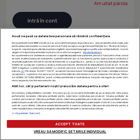
Am uitat parola
Nouă ne pasă ca datele tale personale să rămână confidențiale
Noi și partenerii noștri
1019
stocăm și/sau accesăm informații pe dispozitivul dvs., precum identificatorii cookie unici
pentru prelucrarea datelor cu caracter personal. Puteți accepta sau gestiona preferințele dvs. făcând clic mai jos,
respectiv vă puteți opune utilizării unui interes legitim în orice moment pe pagina cu politica de confidențialitate. Aceste
alegeri vor fi raportate partenerilor noștri și nu vă vor afecta navigarea.
Mai multe detalii
Noi si partenerii nostri (retelele de socializare si agentiile de publicitate partenere, precum si furnizorii nostri de servicii
de date analitice) prelucram date pentru a permite website-ului sa functioneze, pentru a personaliza continutul si
anunturile publicitare afisate in functie de interesele si/sau profilul dvs., pentru a va oferi functionalitati aferente
retelelor de socializare si pentru a analiza traficul pe website. Beneficiati de drepturile prevazute de art. 15-22 din
GDPR in legatura cu prelucrarea datelor cu caracter personal. Aceste drepturi pot fi exercitate prin modalitatea
indicata
aici
. Prin click pe “ACCEPT TOATE”, acceptati folosirea tuturor Tehnologiilor de tip Cookie, care implica inclusiv
acceptul dvs. cu privire la stocarea/accesarea informatiilor de catre Vendor-ii cu care colaboram. Prin click pe “VREAU
SA MODIFIC SETARILE INDIVIDUAL” puteti schimba preferintele in mod individual, mai putin cele legate de cookie strict
necesare pentru functionarea website-ului.
Atât noi, cât și partenerii noștri prelucrăm datele pentru a oferi:
Dezvoltarea și îmbunătățirea serviciilor. Stocarea și/sau accesarea informațiilor de pe un dispozitiv. Măsurarea
performanței reclamelor. Utilizarea profilurilor pentru selectarea conținutului personalizat. Crearea profilurilor de
conținut personalizat. Utilizarea profilurilor pentru selectarea publicității personalizate. Crearea profilurilor pentru
publicitate personalizată. Măsurarea performanței conținutului. Înțelegerea publicului prin statistici sau combinații de
date din surse diferite. Utilizarea datelor limitate pentru a selecta conținutul. Utilizarea de date limitate pentru a
selecta publicitatea. Date precise de geolocație și identificarea prin scanarea dispozitivului.
Listă parteneri (furnizori)
ACCEPT TOATE
VREAU SA MODIFIC SETARILE INDIVIDUAL