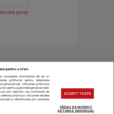
Am uitat parola
ele pentru a oferi:
sau accesarea informațiilor de pe un
zarea profilurilor pentru selectarea
t personalizat. Utilizarea profilurilor
urilor pentru publicitate personalizată.
ului prin statistici sau combinații de
ACCEPT TOATE
a selecta conținutul. Utilizarea de date
olocație și identificarea prin scanarea
VREAU SA MODIFIC
SETARILE INDIVIDUAL