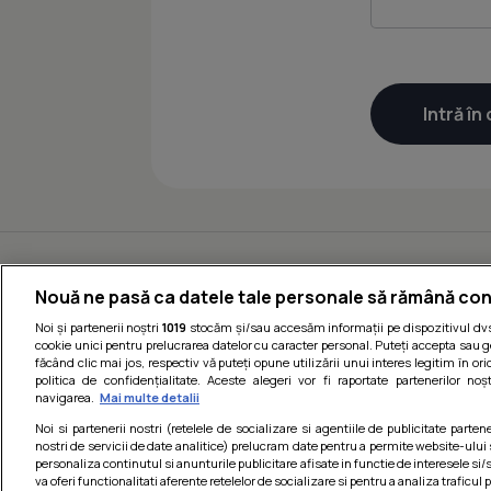
Nouă ne pasă ca datele tale personale să rămână con
Noi și partenerii noștri
1019
stocăm și/sau accesăm informații pe dispozitivul dvs.
cookie unici pentru prelucrarea datelor cu caracter personal. Puteți accepta sau g
făcând clic mai jos, respectiv vă puteți opune utilizării unui interes legitim în 
politica de confidențialitate. Aceste alegeri vor fi raportate partenerilor no
navigarea.
Mai multe detalii
Noi si partenerii nostri (retelele de socializare si agentiile de publicitate parten
nostri de servicii de date analitice) prelucram date pentru a permite website-ului
personaliza continutul si anunturile publicitare afisate in functie de interesele si/s
va oferi functionalitati aferente retelelor de socializare si pentru a analiza traficul