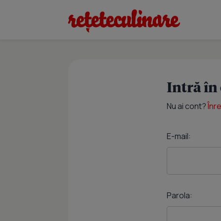
Intră în
Nu ai cont?
Înr
E-mail:
Parola: