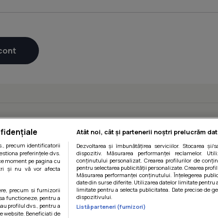
fidențiale
Atât noi, cât și partenerii noștri prelucrăm dat
, precum identificatorii
Dezvoltarea și îmbunătățirea serviciilor. Stocarea și/
estiona preferințele dvs.
dispozitiv. Măsurarea performanței reclamelor. Utili
conținutului personalizat. Crearea profilurilor de conținu
orice moment pe pagina cu
pentru selectarea publicității personalizate. Crearea profil
ștri și nu vă vor afecta
Măsurarea performanței conținutului. Înțelegerea public
date din surse diferite. Utilizarea datelor limitate pentru 
limitate pentru a selecta publicitatea. Date precise de ge
ere, precum si furnizorii
dispozitivului.
 sa functioneze, pentru a
au profilul dvs., pentru a
Listă parteneri (furnizori)
 pe website. Beneficiati de