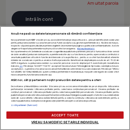
Am uitat parola
Nouă ne pasă ca datele tale personale să rămână confidențiale
Noi și partenerii noștri
1017
stocăm și/sau accesăm informații pe dispozitivul dvs., precum identificatorii cookie unici
pentru prelucrarea datelor cu caracter personal. Puteți accepta sau gestiona preferințele dvs. făcând clic mai jos,
respectiv vă puteți opune utilizării unui interes legitim în orice moment pe pagina cu politica de confidențialitate. Aceste
alegeri vor fi raportate partenerilor noștri și nu vă vor afecta navigarea.
Mai multe detalii
Noi si partenerii nostri (retelele de socializare si agentiile de publicitate partenere, precum si furnizorii nostri de servicii
de date analitice) prelucram date pentru a permite website-ului sa functioneze, pentru a personaliza continutul si
anunturile publicitare afisate in functie de interesele si/sau profilul dvs., pentru a va oferi functionalitati aferente
retelelor de socializare si pentru a analiza traficul pe website. Beneficiati de drepturile prevazute de art. 15-22 din
GDPR in legatura cu prelucrarea datelor cu caracter personal. Aceste drepturi pot fi exercitate prin modalitatea
indicata
aici
. Prin click pe “ACCEPT TOATE”, acceptati folosirea tuturor Tehnologiilor de tip Cookie, care implica inclusiv
acceptul dvs. cu privire la stocarea/accesarea informatiilor de catre Vendor-ii cu care colaboram. Prin click pe “VREAU
SA MODIFIC SETARILE INDIVIDUAL” puteti schimba preferintele in mod individual, mai putin cele legate de cookie strict
necesare pentru functionarea website-ului.
Atât noi, cât și partenerii noștri prelucrăm datele pentru a oferi:
Dezvoltarea și îmbunătățirea serviciilor. Stocarea și/sau accesarea informațiilor de pe un dispozitiv. Măsurarea
performanței reclamelor. Utilizarea profilurilor pentru selectarea conținutului personalizat. Crearea profilurilor de
conținut personalizat. Utilizarea profilurilor pentru selectarea publicității personalizate. Crearea profilurilor pentru
publicitate personalizată. Măsurarea performanței conținutului. Înțelegerea publicului prin statistici sau combinații de
date din surse diferite. Utilizarea datelor limitate pentru a selecta conținutul. Utilizarea de date limitate pentru a
selecta publicitatea. Date precise de geolocație și identificarea prin scanarea dispozitivului.
Listă parteneri (furnizori)
ACCEPT TOATE
VREAU SA MODIFIC SETARILE INDIVIDUAL