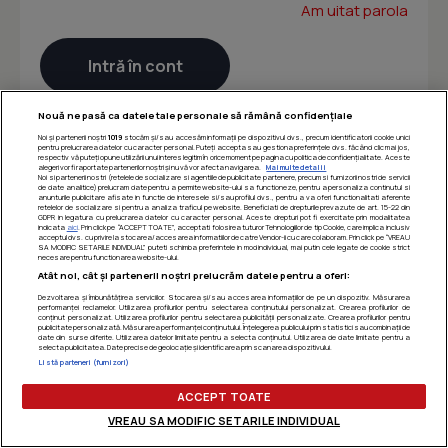
Am uitat parola
Nouă ne pasă ca datele tale personale să rămână confidențiale
Noi și partenerii noștri
1019
stocăm și/sau accesăm informații pe dispozitivul dvs., precum identificatorii cookie unici
pentru prelucrarea datelor cu caracter personal. Puteți accepta sau gestiona preferințele dvs. făcând clic mai jos,
respectiv vă puteți opune utilizării unui interes legitim în orice moment pe pagina cu politica de confidențialitate. Aceste
alegeri vor fi raportate partenerilor noștri și nu vă vor afecta navigarea.
Mai multe detalii
Noi si partenerii nostri (retelele de socializare si agentiile de publicitate partenere, precum si furnizorii nostri de servicii
de date analitice) prelucram date pentru a permite website-ului sa functioneze, pentru a personaliza continutul si
anunturile publicitare afisate in functie de interesele si/sau profilul dvs., pentru a va oferi functionalitati aferente
retelelor de socializare si pentru a analiza traficul pe website. Beneficiati de drepturile prevazute de art. 15-22 din
GDPR in legatura cu prelucrarea datelor cu caracter personal. Aceste drepturi pot fi exercitate prin modalitatea
indicata
aici
. Prin click pe “ACCEPT TOATE”, acceptati folosirea tuturor Tehnologiilor de tip Cookie, care implica inclusiv
acceptul dvs. cu privire la stocarea/accesarea informatiilor de catre Vendor-ii cu care colaboram. Prin click pe “VREAU
SA MODIFIC SETARILE INDIVIDUAL” puteti schimba preferintele in mod individual, mai putin cele legate de cookie strict
necesare pentru functionarea website-ului.
Atât noi, cât și partenerii noștri prelucrăm datele pentru a oferi:
Dezvoltarea și îmbunătățirea serviciilor. Stocarea și/sau accesarea informațiilor de pe un dispozitiv. Măsurarea
performanței reclamelor. Utilizarea profilurilor pentru selectarea conținutului personalizat. Crearea profilurilor de
conținut personalizat. Utilizarea profilurilor pentru selectarea publicității personalizate. Crearea profilurilor pentru
publicitate personalizată. Măsurarea performanței conținutului. Înțelegerea publicului prin statistici sau combinații de
date din surse diferite. Utilizarea datelor limitate pentru a selecta conținutul. Utilizarea de date limitate pentru a
selecta publicitatea. Date precise de geolocație și identificarea prin scanarea dispozitivului.
Listă parteneri (furnizori)
ACCEPT TOATE
VREAU SA MODIFIC SETARILE INDIVIDUAL