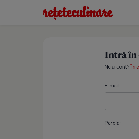
Intră în
Nu ai cont?
Înr
E-mail:
Parola: