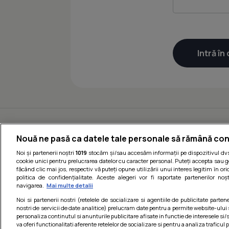
Nouă ne pasă ca datele tale personale să rămână con
Noi și partenerii noștri
1019
stocăm și/sau accesăm informații pe dispozitivul dvs.
cookie unici pentru prelucrarea datelor cu caracter personal. Puteți accepta sau g
făcând clic mai jos, respectiv vă puteți opune utilizării unui interes legitim în 
politica de confidențialitate. Aceste alegeri vor fi raportate partenerilor no
navigarea.
Mai multe detalii
Noi si partenerii nostri (retelele de socializare si agentiile de publicitate parten
nostri de servicii de date analitice) prelucram date pentru a permite website-ului
personaliza continutul si anunturile publicitare afisate in functie de interesele si/s
va oferi functionalitati aferente retelelor de socializare si pentru a analiza traficul