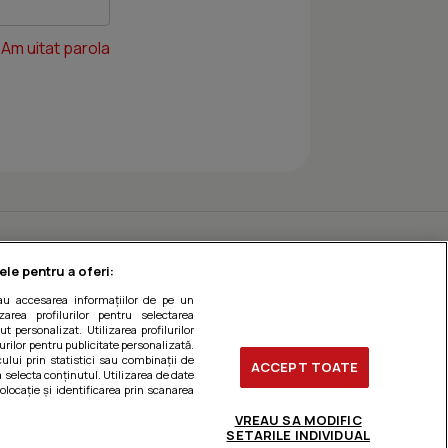
Am uitat parola
ele pentru a oferi:
sau accesarea informațiilor de pe un
zarea profilurilor pentru selectarea
t personalizat. Utilizarea profilurilor
urilor pentru publicitate personalizată.
ului prin statistici sau combinații de
ACCEPT TOATE
a selecta conținutul. Utilizarea de date
olocație și identificarea prin scanarea
VREAU SA MODIFIC
SETARILE INDIVIDUAL