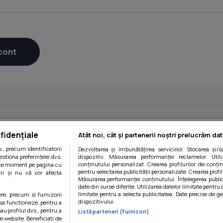
fidențiale
Atât noi, cât și partenerii noștri prelucrăm dat
, precum identificatorii
Dezvoltarea și îmbunătățirea serviciilor. Stocarea și/
estiona preferințele dvs.
dispozitiv. Măsurarea performanței reclamelor. Utili
conținutului personalizat. Crearea profilurilor de conținu
orice moment pe pagina cu
pentru selectarea publicității personalizate. Crearea profil
ștri și nu vă vor afecta
Măsurarea performanței conținutului. Înțelegerea public
date din surse diferite. Utilizarea datelor limitate pentru 
limitate pentru a selecta publicitatea. Date precise de ge
ere, precum si furnizorii
dispozitivului.
 sa functioneze, pentru a
au profilul dvs., pentru a
Listă parteneri (furnizori)
 pe website. Beneficiati de