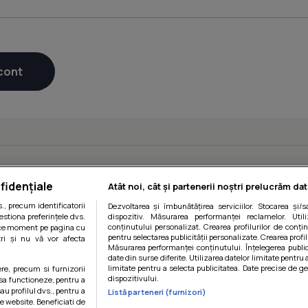
fidențiale
Atât noi, cât și partenerii noștri prelucrăm dat
, precum identificatorii
Dezvoltarea și îmbunătățirea serviciilor. Stocarea și/
estiona preferințele dvs.
dispozitiv. Măsurarea performanței reclamelor. Utili
conținutului personalizat. Crearea profilurilor de conținu
orice moment pe pagina cu
pentru selectarea publicității personalizate. Crearea profil
ștri și nu vă vor afecta
Măsurarea performanței conținutului. Înțelegerea public
date din surse diferite. Utilizarea datelor limitate pentru 
limitate pentru a selecta publicitatea. Date precise de ge
ere, precum si furnizorii
dispozitivului.
 sa functioneze, pentru a
au profilul dvs., pentru a
Listă parteneri (furnizori)
 pe website. Beneficiati de