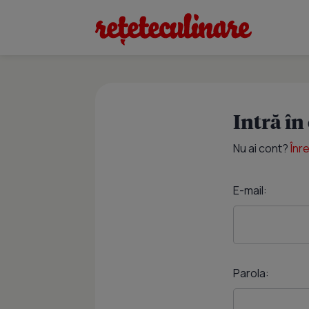
Intră în
Nu ai cont?
Înr
E-mail:
Parola: