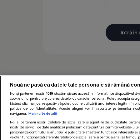
Nouă ne pasă ca datele tale personale să rămână con
Noi și partenerii noștri
1019
stocăm și/sau accesăm informații pe dispozitivul dvs.
cookie unici pentru prelucrarea datelor cu caracter personal. Puteți accepta sau g
făcând clic mai jos, respectiv vă puteți opune utilizării unui interes legitim în 
politica de confidențialitate. Aceste alegeri vor fi raportate partenerilor no
navigarea.
Mai multe detalii
Noi si partenerii nostri (retelele de socializare si agentiile de publicitate parten
nostri de servicii de date analitice) prelucram date pentru a permite website-ului
personaliza continutul si anunturile publicitare afisate in functie de interesele si/s
va oferi functionalitati aferente retelelor de socializare si pentru a analiza traficul