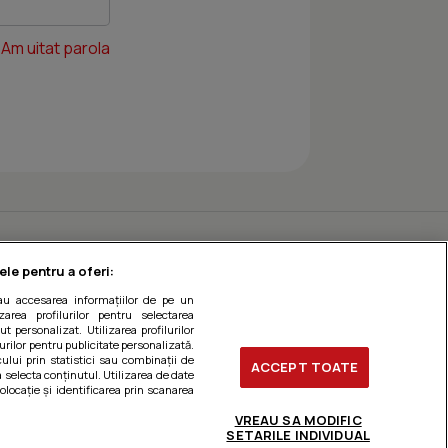
Am uitat parola
ele pentru a oferi:
sau accesarea informațiilor de pe un
zarea profilurilor pentru selectarea
t personalizat. Utilizarea profilurilor
urilor pentru publicitate personalizată.
ului prin statistici sau combinații de
ACCEPT TOATE
a selecta conținutul. Utilizarea de date
olocație și identificarea prin scanarea
VREAU SA MODIFIC
SETARILE INDIVIDUAL