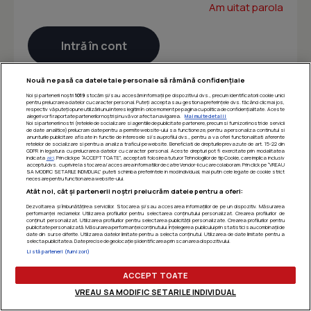
Am uitat parola
Nouă ne pasă ca datele tale personale să rămână confidențiale
Noi și partenerii noștri
1019
stocăm și/sau accesăm informații pe dispozitivul dvs., precum identificatorii cookie unici
pentru prelucrarea datelor cu caracter personal. Puteți accepta sau gestiona preferințele dvs. făcând clic mai jos,
respectiv vă puteți opune utilizării unui interes legitim în orice moment pe pagina cu politica de confidențialitate. Aceste
alegeri vor fi raportate partenerilor noștri și nu vă vor afecta navigarea.
Mai multe detalii
Noi si partenerii nostri (retelele de socializare si agentiile de publicitate partenere, precum si furnizorii nostri de servicii
de date analitice) prelucram date pentru a permite website-ului sa functioneze, pentru a personaliza continutul si
anunturile publicitare afisate in functie de interesele si/sau profilul dvs., pentru a va oferi functionalitati aferente
retelelor de socializare si pentru a analiza traficul pe website. Beneficiati de drepturile prevazute de art. 15-22 din
GDPR in legatura cu prelucrarea datelor cu caracter personal. Aceste drepturi pot fi exercitate prin modalitatea
indicata
aici
. Prin click pe “ACCEPT TOATE”, acceptati folosirea tuturor Tehnologiilor de tip Cookie, care implica inclusiv
acceptul dvs. cu privire la stocarea/accesarea informatiilor de catre Vendor-ii cu care colaboram. Prin click pe “VREAU
SA MODIFIC SETARILE INDIVIDUAL” puteti schimba preferintele in mod individual, mai putin cele legate de cookie strict
necesare pentru functionarea website-ului.
Atât noi, cât și partenerii noștri prelucrăm datele pentru a oferi:
Dezvoltarea și îmbunătățirea serviciilor. Stocarea și/sau accesarea informațiilor de pe un dispozitiv. Măsurarea
performanței reclamelor. Utilizarea profilurilor pentru selectarea conținutului personalizat. Crearea profilurilor de
conținut personalizat. Utilizarea profilurilor pentru selectarea publicității personalizate. Crearea profilurilor pentru
publicitate personalizată. Măsurarea performanței conținutului. Înțelegerea publicului prin statistici sau combinații de
date din surse diferite. Utilizarea datelor limitate pentru a selecta conținutul. Utilizarea de date limitate pentru a
selecta publicitatea. Date precise de geolocație și identificarea prin scanarea dispozitivului.
Listă parteneri (furnizori)
ACCEPT TOATE
VREAU SA MODIFIC SETARILE INDIVIDUAL