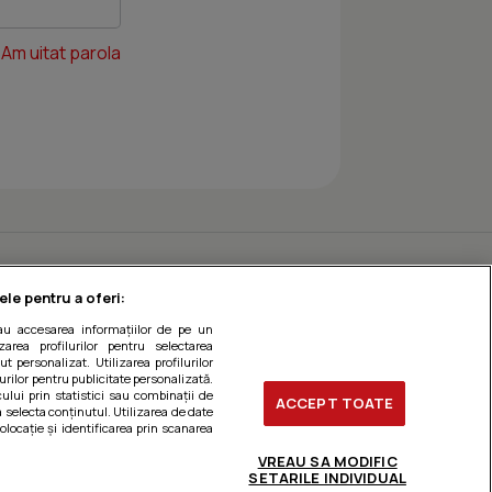
Am uitat parola
ele pentru a oferi:
sau accesarea informațiilor de pe un
zarea profilurilor pentru selectarea
t personalizat. Utilizarea profilurilor
urilor pentru publicitate personalizată.
ului prin statistici sau combinații de
ACCEPT TOATE
a selecta conținutul. Utilizarea de date
olocație și identificarea prin scanarea
VREAU SA MODIFIC
SETARILE INDIVIDUAL