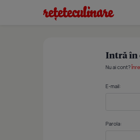
Intră în
Nu ai cont?
Înr
E-mail:
Parola: