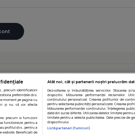
fidențiale
Atât noi, cât și partenerii noștri prelucrăm dat
, precum identificatorii
Dezvoltarea și îmbunătățirea serviciilor. Stocarea și/
estiona preferințele dvs.
dispozitiv. Măsurarea performanței reclamelor. Utili
conținutului personalizat. Crearea profilurilor de conținu
orice moment pe pagina cu
pentru selectarea publicității personalizate. Crearea profil
ștri și nu vă vor afecta
Măsurarea performanței conținutului. Înțelegerea public
date din surse diferite. Utilizarea datelor limitate pentru 
limitate pentru a selecta publicitatea. Date precise de ge
ere, precum si furnizorii
dispozitivului.
 sa functioneze, pentru a
au profilul dvs., pentru a
Listă parteneri (furnizori)
 pe website. Beneficiati de