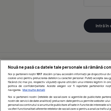
Nouă ne pasă ca datele tale personale să rămână con
Noi și partenerii noștri
1017
stocăm și/sau accesăm informații pe dispozitivul dvs.
cookie unici pentru prelucrarea datelor cu caracter personal. Puteți accepta sau g
făcând clic mai jos, respectiv vă puteți opune utilizării unui interes legitim în 
politica de confidențialitate. Aceste alegeri vor fi raportate partenerilor no
navigarea.
Mai multe detalii
Noi si partenerii nostri (retelele de socializare si agentiile de publicitate parten
nostri de servicii de date analitice) prelucram date pentru a permite website-ului
personaliza continutul si anunturile publicitare afisate in functie de interesele si/s
va oferi functionalitati aferente retelelor de socializare si pentru a analiza traficul