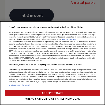
Am uitat parola
Nouă ne pasă ca datele tale personale să rămână confidențiale
Noi și partenerii noștri
1019
stocăm și/sau accesăm informații pe dispozitivul dvs., precum identificatorii cookie unici
pentru prelucrarea datelor cu caracter personal. Puteți accepta sau gestiona preferințele dvs. făcând clic mai jos,
respectiv vă puteți opune utilizării unui interes legitim în orice moment pe pagina cu politica de confidențialitate. Aceste
alegeri vor fi raportate partenerilor noștri și nu vă vor afecta navigarea.
Mai multe detalii
Noi si partenerii nostri (retelele de socializare si agentiile de publicitate partenere, precum si furnizorii nostri de servicii
de date analitice) prelucram date pentru a permite website-ului sa functioneze, pentru a personaliza continutul si
anunturile publicitare afisate in functie de interesele si/sau profilul dvs., pentru a va oferi functionalitati aferente
retelelor de socializare si pentru a analiza traficul pe website. Beneficiati de drepturile prevazute de art. 15-22 din
GDPR in legatura cu prelucrarea datelor cu caracter personal. Aceste drepturi pot fi exercitate prin modalitatea
indicata
aici
. Prin click pe “ACCEPT TOATE”, acceptati folosirea tuturor Tehnologiilor de tip Cookie, care implica inclusiv
acceptul dvs. cu privire la stocarea/accesarea informatiilor de catre Vendor-ii cu care colaboram. Prin click pe “VREAU
SA MODIFIC SETARILE INDIVIDUAL” puteti schimba preferintele in mod individual, mai putin cele legate de cookie strict
necesare pentru functionarea website-ului.
Atât noi, cât și partenerii noștri prelucrăm datele pentru a oferi:
Dezvoltarea și îmbunătățirea serviciilor. Stocarea și/sau accesarea informațiilor de pe un dispozitiv. Măsurarea
performanței reclamelor. Utilizarea profilurilor pentru selectarea conținutului personalizat. Crearea profilurilor de
conținut personalizat. Utilizarea profilurilor pentru selectarea publicității personalizate. Crearea profilurilor pentru
publicitate personalizată. Măsurarea performanței conținutului. Înțelegerea publicului prin statistici sau combinații de
date din surse diferite. Utilizarea datelor limitate pentru a selecta conținutul. Utilizarea de date limitate pentru a
selecta publicitatea. Date precise de geolocație și identificarea prin scanarea dispozitivului.
Listă parteneri (furnizori)
ACCEPT TOATE
VREAU SA MODIFIC SETARILE INDIVIDUAL