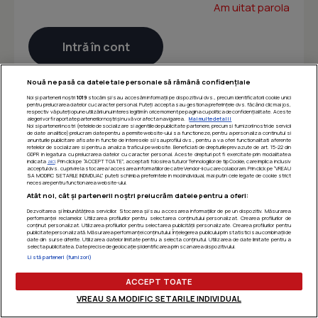
Am uitat parola
Nouă ne pasă ca datele tale personale să rămână confidențiale
Noi și partenerii noștri
1019
stocăm și/sau accesăm informații pe dispozitivul dvs., precum identificatorii cookie unici
pentru prelucrarea datelor cu caracter personal. Puteți accepta sau gestiona preferințele dvs. făcând clic mai jos,
respectiv vă puteți opune utilizării unui interes legitim în orice moment pe pagina cu politica de confidențialitate. Aceste
alegeri vor fi raportate partenerilor noștri și nu vă vor afecta navigarea.
Mai multe detalii
Noi si partenerii nostri (retelele de socializare si agentiile de publicitate partenere, precum si furnizorii nostri de servicii
de date analitice) prelucram date pentru a permite website-ului sa functioneze, pentru a personaliza continutul si
anunturile publicitare afisate in functie de interesele si/sau profilul dvs., pentru a va oferi functionalitati aferente
retelelor de socializare si pentru a analiza traficul pe website. Beneficiati de drepturile prevazute de art. 15-22 din
GDPR in legatura cu prelucrarea datelor cu caracter personal. Aceste drepturi pot fi exercitate prin modalitatea
indicata
aici
. Prin click pe “ACCEPT TOATE”, acceptati folosirea tuturor Tehnologiilor de tip Cookie, care implica inclusiv
acceptul dvs. cu privire la stocarea/accesarea informatiilor de catre Vendor-ii cu care colaboram. Prin click pe “VREAU
SA MODIFIC SETARILE INDIVIDUAL” puteti schimba preferintele in mod individual, mai putin cele legate de cookie strict
necesare pentru functionarea website-ului.
Atât noi, cât și partenerii noștri prelucrăm datele pentru a oferi:
Dezvoltarea și îmbunătățirea serviciilor. Stocarea și/sau accesarea informațiilor de pe un dispozitiv. Măsurarea
performanței reclamelor. Utilizarea profilurilor pentru selectarea conținutului personalizat. Crearea profilurilor de
conținut personalizat. Utilizarea profilurilor pentru selectarea publicității personalizate. Crearea profilurilor pentru
publicitate personalizată. Măsurarea performanței conținutului. Înțelegerea publicului prin statistici sau combinații de
date din surse diferite. Utilizarea datelor limitate pentru a selecta conținutul. Utilizarea de date limitate pentru a
selecta publicitatea. Date precise de geolocație și identificarea prin scanarea dispozitivului.
Listă parteneri (furnizori)
ACCEPT TOATE
VREAU SA MODIFIC SETARILE INDIVIDUAL