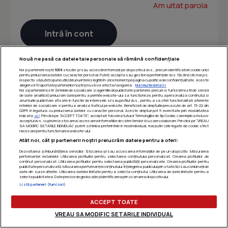
Am uitat parola
Nouă ne pasă ca datele tale personale să rămână confidențiale
Noi și partenerii noștri
1019
stocăm și/sau accesăm informații pe dispozitivul dvs., precum identificatorii cookie unici
pentru prelucrarea datelor cu caracter personal. Puteți accepta sau gestiona preferințele dvs. făcând clic mai jos,
respectiv vă puteți opune utilizării unui interes legitim în orice moment pe pagina cu politica de confidențialitate. Aceste
alegeri vor fi raportate partenerilor noștri și nu vă vor afecta navigarea.
Mai multe detalii
Noi si partenerii nostri (retelele de socializare si agentiile de publicitate partenere, precum si furnizorii nostri de servicii
de date analitice) prelucram date pentru a permite website-ului sa functioneze, pentru a personaliza continutul si
anunturile publicitare afisate in functie de interesele si/sau profilul dvs., pentru a va oferi functionalitati aferente
retelelor de socializare si pentru a analiza traficul pe website. Beneficiati de drepturile prevazute de art. 15-22 din
GDPR in legatura cu prelucrarea datelor cu caracter personal. Aceste drepturi pot fi exercitate prin modalitatea
indicata
aici
. Prin click pe “ACCEPT TOATE”, acceptati folosirea tuturor Tehnologiilor de tip Cookie, care implica inclusiv
acceptul dvs. cu privire la stocarea/accesarea informatiilor de catre Vendor-ii cu care colaboram. Prin click pe “VREAU
SA MODIFIC SETARILE INDIVIDUAL” puteti schimba preferintele in mod individual, mai putin cele legate de cookie strict
necesare pentru functionarea website-ului.
Atât noi, cât și partenerii noștri prelucrăm datele pentru a oferi:
Dezvoltarea și îmbunătățirea serviciilor. Stocarea și/sau accesarea informațiilor de pe un dispozitiv. Măsurarea
performanței reclamelor. Utilizarea profilurilor pentru selectarea conținutului personalizat. Crearea profilurilor de
conținut personalizat. Utilizarea profilurilor pentru selectarea publicității personalizate. Crearea profilurilor pentru
publicitate personalizată. Măsurarea performanței conținutului. Înțelegerea publicului prin statistici sau combinații de
date din surse diferite. Utilizarea datelor limitate pentru a selecta conținutul. Utilizarea de date limitate pentru a
selecta publicitatea. Date precise de geolocație și identificarea prin scanarea dispozitivului.
Listă parteneri (furnizori)
ACCEPT TOATE
VREAU SA MODIFIC SETARILE INDIVIDUAL