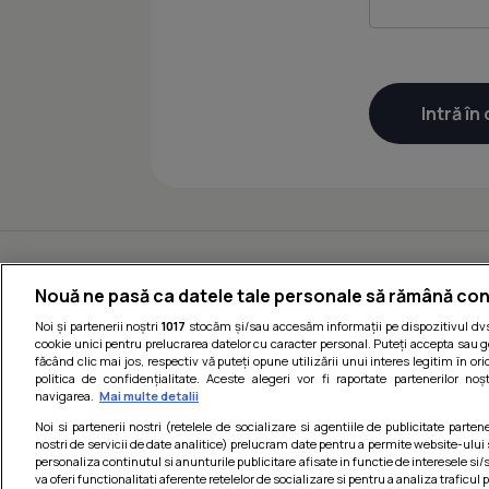
Nouă ne pasă ca datele tale personale să rămână con
Noi și partenerii noștri
1017
stocăm și/sau accesăm informații pe dispozitivul dvs.
cookie unici pentru prelucrarea datelor cu caracter personal. Puteți accepta sau g
făcând clic mai jos, respectiv vă puteți opune utilizării unui interes legitim în 
politica de confidențialitate. Aceste alegeri vor fi raportate partenerilor no
navigarea.
Mai multe detalii
Noi si partenerii nostri (retelele de socializare si agentiile de publicitate parten
nostri de servicii de date analitice) prelucram date pentru a permite website-ului
personaliza continutul si anunturile publicitare afisate in functie de interesele si/s
va oferi functionalitati aferente retelelor de socializare si pentru a analiza traficul