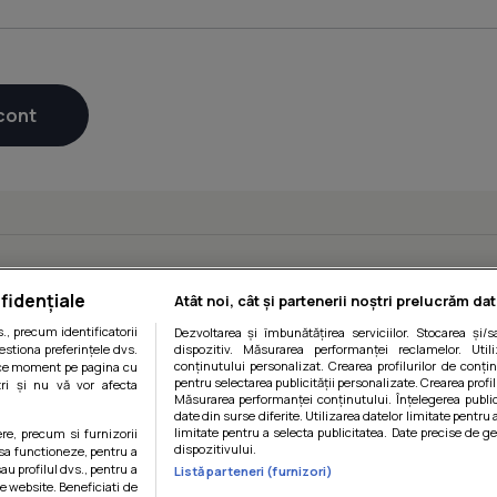
fidențiale
Atât noi, cât și partenerii noștri prelucrăm dat
, precum identificatorii
Dezvoltarea și îmbunătățirea serviciilor. Stocarea și/
estiona preferințele dvs.
dispozitiv. Măsurarea performanței reclamelor. Utili
conținutului personalizat. Crearea profilurilor de conținu
orice moment pe pagina cu
pentru selectarea publicității personalizate. Crearea profil
ștri și nu vă vor afecta
Măsurarea performanței conținutului. Înțelegerea public
date din surse diferite. Utilizarea datelor limitate pentru 
limitate pentru a selecta publicitatea. Date precise de ge
ere, precum si furnizorii
dispozitivului.
 sa functioneze, pentru a
au profilul dvs., pentru a
Listă parteneri (furnizori)
 pe website. Beneficiati de