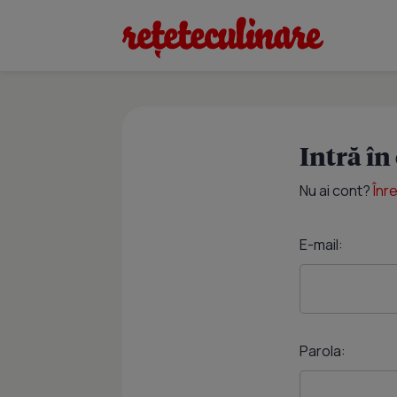
Intră în
Nu ai cont?
Înr
E-mail:
Parola: