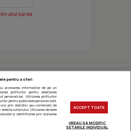
Am uitat parola
ele pentru a oferi:
sau accesarea informațiilor de pe un
zarea profilurilor pentru selectarea
t personalizat. Utilizarea profilurilor
urilor pentru publicitate personalizată.
ului prin statistici sau combinații de
ACCEPT TOATE
a selecta conținutul. Utilizarea de date
olocație și identificarea prin scanarea
VREAU SA MODIFIC
SETARILE INDIVIDUAL