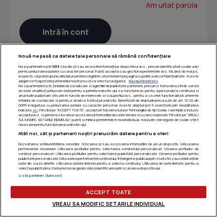
Am uitat parola
Nouă ne pasă ca datele tale personale să rămână confidențiale
Noi și partenerii noștri
1019
stocăm și/sau accesăm informații pe dispozitivul dvs., precum identificatorii cookie unici
pentru prelucrarea datelor cu caracter personal. Puteți accepta sau gestiona preferințele dvs. făcând clic mai jos,
respectiv vă puteți opune utilizării unui interes legitim în orice moment pe pagina cu politica de confidențialitate. Aceste
alegeri vor fi raportate partenerilor noștri și nu vă vor afecta navigarea.
Mai multe detalii
Noi si partenerii nostri (retelele de socializare si agentiile de publicitate partenere, precum si furnizorii nostri de servicii
de date analitice) prelucram date pentru a permite website-ului sa functioneze, pentru a personaliza continutul si
anunturile publicitare afisate in functie de interesele si/sau profilul dvs., pentru a va oferi functionalitati aferente
retelelor de socializare si pentru a analiza traficul pe website. Beneficiati de drepturile prevazute de art. 15-22 din
GDPR in legatura cu prelucrarea datelor cu caracter personal. Aceste drepturi pot fi exercitate prin modalitatea
indicata
aici
. Prin click pe “ACCEPT TOATE”, acceptati folosirea tuturor Tehnologiilor de tip Cookie, care implica inclusiv
acceptul dvs. cu privire la stocarea/accesarea informatiilor de catre Vendor-ii cu care colaboram. Prin click pe “VREAU
SA MODIFIC SETARILE INDIVIDUAL” puteti schimba preferintele in mod individual, mai putin cele legate de cookie strict
necesare pentru functionarea website-ului.
Atât noi, cât și partenerii noștri prelucrăm datele pentru a oferi:
Dezvoltarea și îmbunătățirea serviciilor. Stocarea și/sau accesarea informațiilor de pe un dispozitiv. Măsurarea
performanței reclamelor. Utilizarea profilurilor pentru selectarea conținutului personalizat. Crearea profilurilor de
conținut personalizat. Utilizarea profilurilor pentru selectarea publicității personalizate. Crearea profilurilor pentru
publicitate personalizată. Măsurarea performanței conținutului. Înțelegerea publicului prin statistici sau combinații de
date din surse diferite. Utilizarea datelor limitate pentru a selecta conținutul. Utilizarea de date limitate pentru a
selecta publicitatea. Date precise de geolocație și identificarea prin scanarea dispozitivului.
Listă parteneri (furnizori)
ACCEPT TOATE
VREAU SA MODIFIC SETARILE INDIVIDUAL