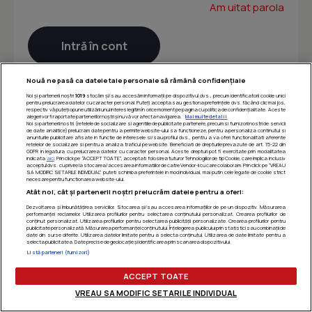
Am uitat parola
Nouă ne pasă ca datele tale personale să rămână confidențiale
Noi și partenerii noștri
1019
stocăm și/sau accesăm informații pe dispozitivul dvs., precum identificatorii cookie unici
pentru prelucrarea datelor cu caracter personal. Puteți accepta sau gestiona preferințele dvs. făcând clic mai jos,
respectiv vă puteți opune utilizării unui interes legitim în orice moment pe pagina cu politica de confidențialitate. Aceste
alegeri vor fi raportate partenerilor noștri și nu vă vor afecta navigarea.
Mai multe detalii
Noi si partenerii nostri (retelele de socializare si agentiile de publicitate partenere, precum si furnizorii nostri de servicii
de date analitice) prelucram date pentru a permite website-ului sa functioneze, pentru a personaliza continutul si
anunturile publicitare afisate in functie de interesele si/sau profilul dvs., pentru a va oferi functionalitati aferente
retelelor de socializare si pentru a analiza traficul pe website. Beneficiati de drepturile prevazute de art. 15-22 din
GDPR in legatura cu prelucrarea datelor cu caracter personal. Aceste drepturi pot fi exercitate prin modalitatea
indicata
aici
. Prin click pe “ACCEPT TOATE”, acceptati folosirea tuturor Tehnologiilor de tip Cookie, care implica inclusiv
acceptul dvs. cu privire la stocarea/accesarea informatiilor de catre Vendor-ii cu care colaboram. Prin click pe “VREAU
SA MODIFIC SETARILE INDIVIDUAL” puteti schimba preferintele in mod individual, mai putin cele legate de cookie strict
necesare pentru functionarea website-ului.
Atât noi, cât și partenerii noștri prelucrăm datele pentru a oferi:
Dezvoltarea și îmbunătățirea serviciilor. Stocarea și/sau accesarea informațiilor de pe un dispozitiv. Măsurarea
performanței reclamelor. Utilizarea profilurilor pentru selectarea conținutului personalizat. Crearea profilurilor de
conținut personalizat. Utilizarea profilurilor pentru selectarea publicității personalizate. Crearea profilurilor pentru
publicitate personalizată. Măsurarea performanței conținutului. Înțelegerea publicului prin statistici sau combinații de
date din surse diferite. Utilizarea datelor limitate pentru a selecta conținutul. Utilizarea de date limitate pentru a
selecta publicitatea. Date precise de geolocație și identificarea prin scanarea dispozitivului.
Listă parteneri (furnizori)
ACCEPT TOATE
VREAU SA MODIFIC SETARILE INDIVIDUAL