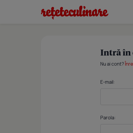
Intră în
Nu ai cont?
Înr
E-mail:
Parola: