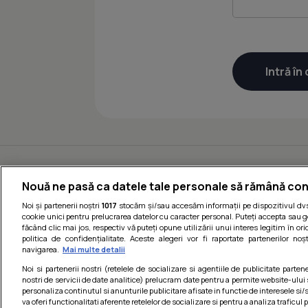
Nouă ne pasă ca datele tale personale să rămână con
Noi și partenerii noștri
1017
stocăm și/sau accesăm informații pe dispozitivul dvs.
cookie unici pentru prelucrarea datelor cu caracter personal. Puteți accepta sau g
făcând clic mai jos, respectiv vă puteți opune utilizării unui interes legitim în 
politica de confidențialitate. Aceste alegeri vor fi raportate partenerilor no
navigarea.
Mai multe detalii
Noi si partenerii nostri (retelele de socializare si agentiile de publicitate parten
nostri de servicii de date analitice) prelucram date pentru a permite website-ului
personaliza continutul si anunturile publicitare afisate in functie de interesele si/s
va oferi functionalitati aferente retelelor de socializare si pentru a analiza traficul