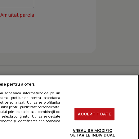
Am uitat parola
ele pentru a oferi:
sau accesarea informațiilor de pe un
zarea profilurilor pentru selectarea
t personalizat. Utilizarea profilurilor
urilor pentru publicitate personalizată.
ului prin statistici sau combinații de
ACCEPT TOATE
a selecta conținutul. Utilizarea de date
olocație și identificarea prin scanarea
VREAU SA MODIFIC
SETARILE INDIVIDUAL