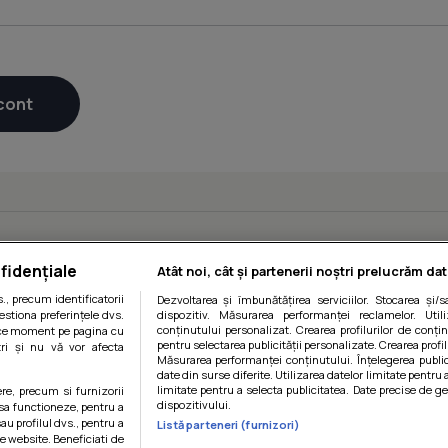
fidențiale
Atât noi, cât și partenerii noștri prelucrăm dat
, precum identificatorii
Dezvoltarea și îmbunătățirea serviciilor. Stocarea și/
estiona preferințele dvs.
dispozitiv. Măsurarea performanței reclamelor. Utili
conținutului personalizat. Crearea profilurilor de conținu
orice moment pe pagina cu
pentru selectarea publicității personalizate. Crearea profil
ștri și nu vă vor afecta
Măsurarea performanței conținutului. Înțelegerea public
date din surse diferite. Utilizarea datelor limitate pentru 
limitate pentru a selecta publicitatea. Date precise de ge
ere, precum si furnizorii
dispozitivului.
 sa functioneze, pentru a
au profilul dvs., pentru a
Listă parteneri (furnizori)
 pe website. Beneficiati de