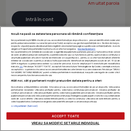
Am uitat parola
Nouă ne pasă ca datele tale personale să rămână confidențiale
Noi și partenerii noștri
1019
stocăm și/sau accesăm informații pe dispozitivul dvs., precum identificatorii cookie unici
pentru prelucrarea datelor cu caracter personal. Puteți accepta sau gestiona preferințele dvs. făcând clic mai jos,
respectiv vă puteți opune utilizării unui interes legitim în orice moment pe pagina cu politica de confidențialitate. Aceste
alegeri vor fi raportate partenerilor noștri și nu vă vor afecta navigarea.
Mai multe detalii
Noi si partenerii nostri (retelele de socializare si agentiile de publicitate partenere, precum si furnizorii nostri de servicii
de date analitice) prelucram date pentru a permite website-ului sa functioneze, pentru a personaliza continutul si
anunturile publicitare afisate in functie de interesele si/sau profilul dvs., pentru a va oferi functionalitati aferente
retelelor de socializare si pentru a analiza traficul pe website. Beneficiati de drepturile prevazute de art. 15-22 din
GDPR in legatura cu prelucrarea datelor cu caracter personal. Aceste drepturi pot fi exercitate prin modalitatea
indicata
aici
. Prin click pe “ACCEPT TOATE”, acceptati folosirea tuturor Tehnologiilor de tip Cookie, care implica inclusiv
acceptul dvs. cu privire la stocarea/accesarea informatiilor de catre Vendor-ii cu care colaboram. Prin click pe “VREAU
SA MODIFIC SETARILE INDIVIDUAL” puteti schimba preferintele in mod individual, mai putin cele legate de cookie strict
necesare pentru functionarea website-ului.
Atât noi, cât și partenerii noștri prelucrăm datele pentru a oferi:
Dezvoltarea și îmbunătățirea serviciilor. Stocarea și/sau accesarea informațiilor de pe un dispozitiv. Măsurarea
performanței reclamelor. Utilizarea profilurilor pentru selectarea conținutului personalizat. Crearea profilurilor de
conținut personalizat. Utilizarea profilurilor pentru selectarea publicității personalizate. Crearea profilurilor pentru
publicitate personalizată. Măsurarea performanței conținutului. Înțelegerea publicului prin statistici sau combinații de
date din surse diferite. Utilizarea datelor limitate pentru a selecta conținutul. Utilizarea de date limitate pentru a
selecta publicitatea. Date precise de geolocație și identificarea prin scanarea dispozitivului.
Listă parteneri (furnizori)
ACCEPT TOATE
VREAU SA MODIFIC SETARILE INDIVIDUAL