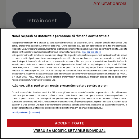
Am uitat parola
Nouă ne pasă ca datele tale personale să rămână confidențiale
Noi și partenerii noștri
1019
stocăm și/sau accesăm informații pe dispozitivul dvs., precum identificatorii cookie unici
pentru prelucrarea datelor cu caracter personal. Puteți accepta sau gestiona preferințele dvs. făcând clic mai jos,
respectiv vă puteți opune utilizării unui interes legitim în orice moment pe pagina cu politica de confidențialitate. Aceste
alegeri vor fi raportate partenerilor noștri și nu vă vor afecta navigarea.
Mai multe detalii
Noi si partenerii nostri (retelele de socializare si agentiile de publicitate partenere, precum si furnizorii nostri de servicii
de date analitice) prelucram date pentru a permite website-ului sa functioneze, pentru a personaliza continutul si
anunturile publicitare afisate in functie de interesele si/sau profilul dvs., pentru a va oferi functionalitati aferente
retelelor de socializare si pentru a analiza traficul pe website. Beneficiati de drepturile prevazute de art. 15-22 din
GDPR in legatura cu prelucrarea datelor cu caracter personal. Aceste drepturi pot fi exercitate prin modalitatea
indicata
aici
. Prin click pe “ACCEPT TOATE”, acceptati folosirea tuturor Tehnologiilor de tip Cookie, care implica inclusiv
acceptul dvs. cu privire la stocarea/accesarea informatiilor de catre Vendor-ii cu care colaboram. Prin click pe “VREAU
SA MODIFIC SETARILE INDIVIDUAL” puteti schimba preferintele in mod individual, mai putin cele legate de cookie strict
necesare pentru functionarea website-ului.
Atât noi, cât și partenerii noștri prelucrăm datele pentru a oferi:
Dezvoltarea și îmbunătățirea serviciilor. Stocarea și/sau accesarea informațiilor de pe un dispozitiv. Măsurarea
performanței reclamelor. Utilizarea profilurilor pentru selectarea conținutului personalizat. Crearea profilurilor de
conținut personalizat. Utilizarea profilurilor pentru selectarea publicității personalizate. Crearea profilurilor pentru
publicitate personalizată. Măsurarea performanței conținutului. Înțelegerea publicului prin statistici sau combinații de
date din surse diferite. Utilizarea datelor limitate pentru a selecta conținutul. Utilizarea de date limitate pentru a
selecta publicitatea. Date precise de geolocație și identificarea prin scanarea dispozitivului.
Listă parteneri (furnizori)
ACCEPT TOATE
VREAU SA MODIFIC SETARILE INDIVIDUAL