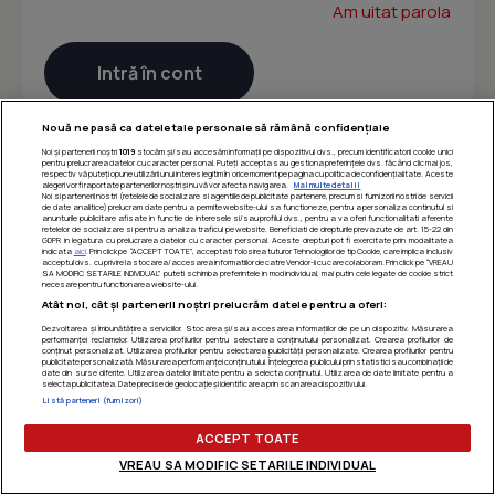
Am uitat parola
Nouă ne pasă ca datele tale personale să rămână confidențiale
Noi și partenerii noștri
1019
stocăm și/sau accesăm informații pe dispozitivul dvs., precum identificatorii cookie unici
pentru prelucrarea datelor cu caracter personal. Puteți accepta sau gestiona preferințele dvs. făcând clic mai jos,
respectiv vă puteți opune utilizării unui interes legitim în orice moment pe pagina cu politica de confidențialitate. Aceste
alegeri vor fi raportate partenerilor noștri și nu vă vor afecta navigarea.
Mai multe detalii
Noi si partenerii nostri (retelele de socializare si agentiile de publicitate partenere, precum si furnizorii nostri de servicii
de date analitice) prelucram date pentru a permite website-ului sa functioneze, pentru a personaliza continutul si
anunturile publicitare afisate in functie de interesele si/sau profilul dvs., pentru a va oferi functionalitati aferente
retelelor de socializare si pentru a analiza traficul pe website. Beneficiati de drepturile prevazute de art. 15-22 din
GDPR in legatura cu prelucrarea datelor cu caracter personal. Aceste drepturi pot fi exercitate prin modalitatea
indicata
aici
. Prin click pe “ACCEPT TOATE”, acceptati folosirea tuturor Tehnologiilor de tip Cookie, care implica inclusiv
acceptul dvs. cu privire la stocarea/accesarea informatiilor de catre Vendor-ii cu care colaboram. Prin click pe “VREAU
SA MODIFIC SETARILE INDIVIDUAL” puteti schimba preferintele in mod individual, mai putin cele legate de cookie strict
necesare pentru functionarea website-ului.
Atât noi, cât și partenerii noștri prelucrăm datele pentru a oferi:
Dezvoltarea și îmbunătățirea serviciilor. Stocarea și/sau accesarea informațiilor de pe un dispozitiv. Măsurarea
performanței reclamelor. Utilizarea profilurilor pentru selectarea conținutului personalizat. Crearea profilurilor de
conținut personalizat. Utilizarea profilurilor pentru selectarea publicității personalizate. Crearea profilurilor pentru
publicitate personalizată. Măsurarea performanței conținutului. Înțelegerea publicului prin statistici sau combinații de
date din surse diferite. Utilizarea datelor limitate pentru a selecta conținutul. Utilizarea de date limitate pentru a
selecta publicitatea. Date precise de geolocație și identificarea prin scanarea dispozitivului.
Listă parteneri (furnizori)
ACCEPT TOATE
VREAU SA MODIFIC SETARILE INDIVIDUAL