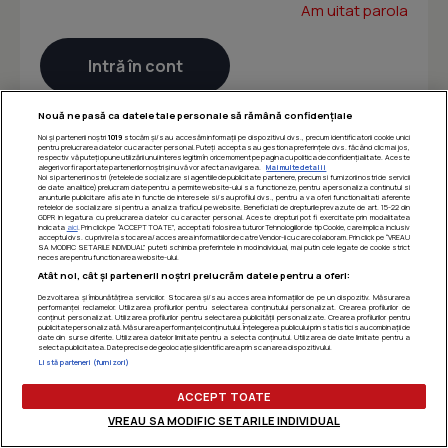
Am uitat parola
Nouă ne pasă ca datele tale personale să rămână confidențiale
Noi și partenerii noștri
1019
stocăm și/sau accesăm informații pe dispozitivul dvs., precum identificatorii cookie unici
pentru prelucrarea datelor cu caracter personal. Puteți accepta sau gestiona preferințele dvs. făcând clic mai jos,
respectiv vă puteți opune utilizării unui interes legitim în orice moment pe pagina cu politica de confidențialitate. Aceste
alegeri vor fi raportate partenerilor noștri și nu vă vor afecta navigarea.
Mai multe detalii
Noi si partenerii nostri (retelele de socializare si agentiile de publicitate partenere, precum si furnizorii nostri de servicii
de date analitice) prelucram date pentru a permite website-ului sa functioneze, pentru a personaliza continutul si
anunturile publicitare afisate in functie de interesele si/sau profilul dvs., pentru a va oferi functionalitati aferente
retelelor de socializare si pentru a analiza traficul pe website. Beneficiati de drepturile prevazute de art. 15-22 din
GDPR in legatura cu prelucrarea datelor cu caracter personal. Aceste drepturi pot fi exercitate prin modalitatea
indicata
aici
. Prin click pe “ACCEPT TOATE”, acceptati folosirea tuturor Tehnologiilor de tip Cookie, care implica inclusiv
acceptul dvs. cu privire la stocarea/accesarea informatiilor de catre Vendor-ii cu care colaboram. Prin click pe “VREAU
SA MODIFIC SETARILE INDIVIDUAL” puteti schimba preferintele in mod individual, mai putin cele legate de cookie strict
necesare pentru functionarea website-ului.
Atât noi, cât și partenerii noștri prelucrăm datele pentru a oferi:
Dezvoltarea și îmbunătățirea serviciilor. Stocarea și/sau accesarea informațiilor de pe un dispozitiv. Măsurarea
performanței reclamelor. Utilizarea profilurilor pentru selectarea conținutului personalizat. Crearea profilurilor de
conținut personalizat. Utilizarea profilurilor pentru selectarea publicității personalizate. Crearea profilurilor pentru
publicitate personalizată. Măsurarea performanței conținutului. Înțelegerea publicului prin statistici sau combinații de
date din surse diferite. Utilizarea datelor limitate pentru a selecta conținutul. Utilizarea de date limitate pentru a
selecta publicitatea. Date precise de geolocație și identificarea prin scanarea dispozitivului.
Listă parteneri (furnizori)
ACCEPT TOATE
VREAU SA MODIFIC SETARILE INDIVIDUAL