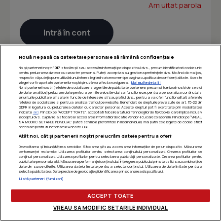
Am uitat parola
Nouă ne pasă ca datele tale personale să rămână confidențiale
Noi și partenerii noștri
1017
stocăm și/sau accesăm informații pe dispozitivul dvs., precum identificatorii cookie unici
pentru prelucrarea datelor cu caracter personal. Puteți accepta sau gestiona preferințele dvs. făcând clic mai jos,
respectiv vă puteți opune utilizării unui interes legitim în orice moment pe pagina cu politica de confidențialitate. Aceste
alegeri vor fi raportate partenerilor noștri și nu vă vor afecta navigarea.
Mai multe detalii
Noi si partenerii nostri (retelele de socializare si agentiile de publicitate partenere, precum si furnizorii nostri de servicii
de date analitice) prelucram date pentru a permite website-ului sa functioneze, pentru a personaliza continutul si
anunturile publicitare afisate in functie de interesele si/sau profilul dvs., pentru a va oferi functionalitati aferente
retelelor de socializare si pentru a analiza traficul pe website. Beneficiati de drepturile prevazute de art. 15-22 din
GDPR in legatura cu prelucrarea datelor cu caracter personal. Aceste drepturi pot fi exercitate prin modalitatea
indicata
aici
. Prin click pe “ACCEPT TOATE”, acceptati folosirea tuturor Tehnologiilor de tip Cookie, care implica inclusiv
acceptul dvs. cu privire la stocarea/accesarea informatiilor de catre Vendor-ii cu care colaboram. Prin click pe “VREAU
SA MODIFIC SETARILE INDIVIDUAL” puteti schimba preferintele in mod individual, mai putin cele legate de cookie strict
necesare pentru functionarea website-ului.
Atât noi, cât și partenerii noștri prelucrăm datele pentru a oferi:
Dezvoltarea și îmbunătățirea serviciilor. Stocarea și/sau accesarea informațiilor de pe un dispozitiv. Măsurarea
performanței reclamelor. Utilizarea profilurilor pentru selectarea conținutului personalizat. Crearea profilurilor de
conținut personalizat. Utilizarea profilurilor pentru selectarea publicității personalizate. Crearea profilurilor pentru
publicitate personalizată. Măsurarea performanței conținutului. Înțelegerea publicului prin statistici sau combinații de
date din surse diferite. Utilizarea datelor limitate pentru a selecta conținutul. Utilizarea de date limitate pentru a
selecta publicitatea. Date precise de geolocație și identificarea prin scanarea dispozitivului.
Listă parteneri (furnizori)
ACCEPT TOATE
VREAU SA MODIFIC SETARILE INDIVIDUAL