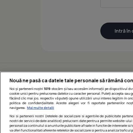
Nouă ne pasă ca datele tale personale să rămână con
Noi și partenerii noștri
1019
stocăm și/sau accesăm informații pe dispozitivul dvs.
cookie unici pentru prelucrarea datelor cu caracter personal. Puteți accepta sau g
făcând clic mai jos, respectiv vă puteți opune utilizării unui interes legitim în 
politica de confidențialitate. Aceste alegeri vor fi raportate partenerilor no
navigarea.
Mai multe detalii
Noi si partenerii nostri (retelele de socializare si agentiile de publicitate parten
nostri de servicii de date analitice) prelucram date pentru a permite website-ului
personaliza continutul si anunturile publicitare afisate in functie de interesele si/s
va oferi functionalitati aferente retelelor de socializare si pentru a analiza traficul