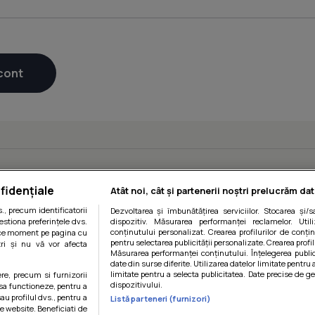
fidențiale
Atât noi, cât și partenerii noștri prelucrăm dat
, precum identificatorii
Dezvoltarea și îmbunătățirea serviciilor. Stocarea și/
estiona preferințele dvs.
dispozitiv. Măsurarea performanței reclamelor. Utili
conținutului personalizat. Crearea profilurilor de conținu
orice moment pe pagina cu
pentru selectarea publicității personalizate. Crearea profil
ștri și nu vă vor afecta
Măsurarea performanței conținutului. Înțelegerea public
date din surse diferite. Utilizarea datelor limitate pentru 
limitate pentru a selecta publicitatea. Date precise de ge
ere, precum si furnizorii
dispozitivului.
 sa functioneze, pentru a
au profilul dvs., pentru a
Listă parteneri (furnizori)
 pe website. Beneficiati de