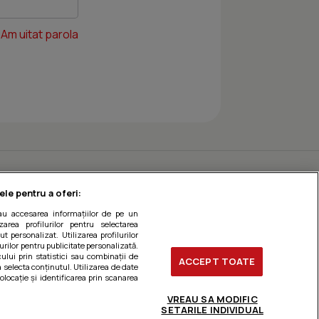
Am uitat parola
ele pentru a oferi:
sau accesarea informațiilor de pe un
zarea profilurilor pentru selectarea
t personalizat. Utilizarea profilurilor
urilor pentru publicitate personalizată.
ului prin statistici sau combinații de
ACCEPT TOATE
a selecta conținutul. Utilizarea de date
olocație și identificarea prin scanarea
VREAU SA MODIFIC
SETARILE INDIVIDUAL