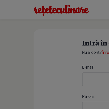
Intră în
Nu ai cont?
Înr
E-mail:
Parola: