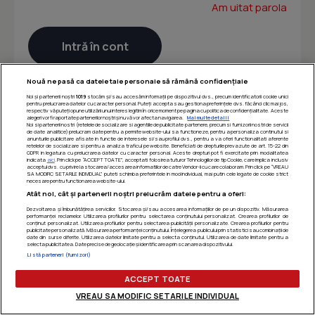
Am uitat parola
Nouă ne pasă ca datele tale personale să rămână confidențiale
Noi și partenerii noștri
1019
stocăm și/sau accesăm informații pe dispozitivul dvs., precum identificatorii cookie unici
pentru prelucrarea datelor cu caracter personal. Puteți accepta sau gestiona preferințele dvs. făcând clic mai jos,
respectiv vă puteți opune utilizării unui interes legitim în orice moment pe pagina cu politica de confidențialitate. Aceste
alegeri vor fi raportate partenerilor noștri și nu vă vor afecta navigarea.
Mai multe detalii
Noi si partenerii nostri (retelele de socializare si agentiile de publicitate partenere, precum si furnizorii nostri de servicii
de date analitice) prelucram date pentru a permite website-ului sa functioneze, pentru a personaliza continutul si
anunturile publicitare afisate in functie de interesele si/sau profilul dvs., pentru a va oferi functionalitati aferente
retelelor de socializare si pentru a analiza traficul pe website. Beneficiati de drepturile prevazute de art. 15-22 din
GDPR in legatura cu prelucrarea datelor cu caracter personal. Aceste drepturi pot fi exercitate prin modalitatea
indicata
aici
. Prin click pe “ACCEPT TOATE”, acceptati folosirea tuturor Tehnologiilor de tip Cookie, care implica inclusiv
acceptul dvs. cu privire la stocarea/accesarea informatiilor de catre Vendor-ii cu care colaboram. Prin click pe “VREAU
SA MODIFIC SETARILE INDIVIDUAL” puteti schimba preferintele in mod individual, mai putin cele legate de cookie strict
necesare pentru functionarea website-ului.
Atât noi, cât și partenerii noștri prelucrăm datele pentru a oferi:
Dezvoltarea și îmbunătățirea serviciilor. Stocarea și/sau accesarea informațiilor de pe un dispozitiv. Măsurarea
performanței reclamelor. Utilizarea profilurilor pentru selectarea conținutului personalizat. Crearea profilurilor de
conținut personalizat. Utilizarea profilurilor pentru selectarea publicității personalizate. Crearea profilurilor pentru
publicitate personalizată. Măsurarea performanței conținutului. Înțelegerea publicului prin statistici sau combinații de
date din surse diferite. Utilizarea datelor limitate pentru a selecta conținutul. Utilizarea de date limitate pentru a
selecta publicitatea. Date precise de geolocație și identificarea prin scanarea dispozitivului.
Listă parteneri (furnizori)
ACCEPT TOATE
VREAU SA MODIFIC SETARILE INDIVIDUAL