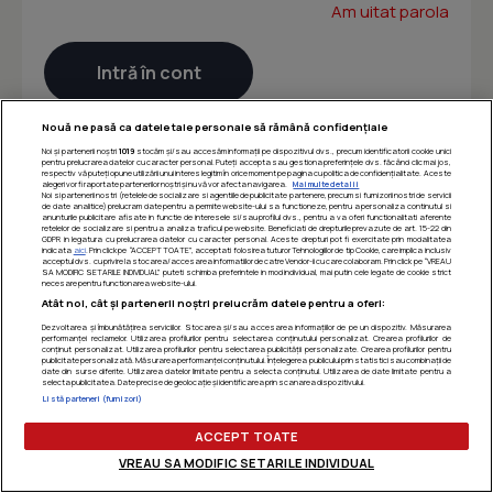
Am uitat parola
Nouă ne pasă ca datele tale personale să rămână confidențiale
Noi și partenerii noștri
1019
stocăm și/sau accesăm informații pe dispozitivul dvs., precum identificatorii cookie unici
pentru prelucrarea datelor cu caracter personal. Puteți accepta sau gestiona preferințele dvs. făcând clic mai jos,
respectiv vă puteți opune utilizării unui interes legitim în orice moment pe pagina cu politica de confidențialitate. Aceste
alegeri vor fi raportate partenerilor noștri și nu vă vor afecta navigarea.
Mai multe detalii
Noi si partenerii nostri (retelele de socializare si agentiile de publicitate partenere, precum si furnizorii nostri de servicii
de date analitice) prelucram date pentru a permite website-ului sa functioneze, pentru a personaliza continutul si
anunturile publicitare afisate in functie de interesele si/sau profilul dvs., pentru a va oferi functionalitati aferente
retelelor de socializare si pentru a analiza traficul pe website. Beneficiati de drepturile prevazute de art. 15-22 din
GDPR in legatura cu prelucrarea datelor cu caracter personal. Aceste drepturi pot fi exercitate prin modalitatea
indicata
aici
. Prin click pe “ACCEPT TOATE”, acceptati folosirea tuturor Tehnologiilor de tip Cookie, care implica inclusiv
acceptul dvs. cu privire la stocarea/accesarea informatiilor de catre Vendor-ii cu care colaboram. Prin click pe “VREAU
SA MODIFIC SETARILE INDIVIDUAL” puteti schimba preferintele in mod individual, mai putin cele legate de cookie strict
necesare pentru functionarea website-ului.
Atât noi, cât și partenerii noștri prelucrăm datele pentru a oferi:
Dezvoltarea și îmbunătățirea serviciilor. Stocarea și/sau accesarea informațiilor de pe un dispozitiv. Măsurarea
performanței reclamelor. Utilizarea profilurilor pentru selectarea conținutului personalizat. Crearea profilurilor de
conținut personalizat. Utilizarea profilurilor pentru selectarea publicității personalizate. Crearea profilurilor pentru
publicitate personalizată. Măsurarea performanței conținutului. Înțelegerea publicului prin statistici sau combinații de
date din surse diferite. Utilizarea datelor limitate pentru a selecta conținutul. Utilizarea de date limitate pentru a
selecta publicitatea. Date precise de geolocație și identificarea prin scanarea dispozitivului.
Listă parteneri (furnizori)
ACCEPT TOATE
VREAU SA MODIFIC SETARILE INDIVIDUAL