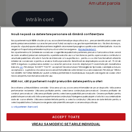
Am uitat parola
Nouă ne pasă ca datele tale personale să rămână confidențiale
Noi și partenerii noștri
1019
stocăm și/sau accesăm informații pe dispozitivul dvs., precum identificatorii cookie unici
pentru prelucrarea datelor cu caracter personal. Puteți accepta sau gestiona preferințele dvs. făcând clic mai jos,
respectiv vă puteți opune utilizării unui interes legitim în orice moment pe pagina cu politica de confidențialitate. Aceste
alegeri vor fi raportate partenerilor noștri și nu vă vor afecta navigarea.
Mai multe detalii
Noi si partenerii nostri (retelele de socializare si agentiile de publicitate partenere, precum si furnizorii nostri de servicii
de date analitice) prelucram date pentru a permite website-ului sa functioneze, pentru a personaliza continutul si
anunturile publicitare afisate in functie de interesele si/sau profilul dvs., pentru a va oferi functionalitati aferente
retelelor de socializare si pentru a analiza traficul pe website. Beneficiati de drepturile prevazute de art. 15-22 din
GDPR in legatura cu prelucrarea datelor cu caracter personal. Aceste drepturi pot fi exercitate prin modalitatea
indicata
aici
. Prin click pe “ACCEPT TOATE”, acceptati folosirea tuturor Tehnologiilor de tip Cookie, care implica inclusiv
acceptul dvs. cu privire la stocarea/accesarea informatiilor de catre Vendor-ii cu care colaboram. Prin click pe “VREAU
SA MODIFIC SETARILE INDIVIDUAL” puteti schimba preferintele in mod individual, mai putin cele legate de cookie strict
necesare pentru functionarea website-ului.
Atât noi, cât și partenerii noștri prelucrăm datele pentru a oferi:
Dezvoltarea și îmbunătățirea serviciilor. Stocarea și/sau accesarea informațiilor de pe un dispozitiv. Măsurarea
performanței reclamelor. Utilizarea profilurilor pentru selectarea conținutului personalizat. Crearea profilurilor de
conținut personalizat. Utilizarea profilurilor pentru selectarea publicității personalizate. Crearea profilurilor pentru
publicitate personalizată. Măsurarea performanței conținutului. Înțelegerea publicului prin statistici sau combinații de
date din surse diferite. Utilizarea datelor limitate pentru a selecta conținutul. Utilizarea de date limitate pentru a
selecta publicitatea. Date precise de geolocație și identificarea prin scanarea dispozitivului.
Listă parteneri (furnizori)
ACCEPT TOATE
VREAU SA MODIFIC SETARILE INDIVIDUAL