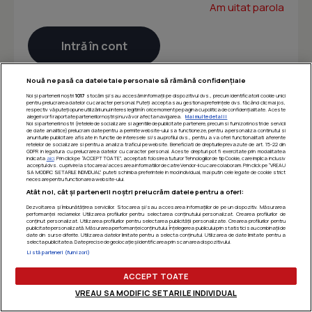
Am uitat parola
Nouă ne pasă ca datele tale personale să rămână confidențiale
Noi și partenerii noștri
1017
stocăm și/sau accesăm informații pe dispozitivul dvs., precum identificatorii cookie unici
pentru prelucrarea datelor cu caracter personal. Puteți accepta sau gestiona preferințele dvs. făcând clic mai jos,
respectiv vă puteți opune utilizării unui interes legitim în orice moment pe pagina cu politica de confidențialitate. Aceste
alegeri vor fi raportate partenerilor noștri și nu vă vor afecta navigarea.
Mai multe detalii
Noi si partenerii nostri (retelele de socializare si agentiile de publicitate partenere, precum si furnizorii nostri de servicii
de date analitice) prelucram date pentru a permite website-ului sa functioneze, pentru a personaliza continutul si
anunturile publicitare afisate in functie de interesele si/sau profilul dvs., pentru a va oferi functionalitati aferente
retelelor de socializare si pentru a analiza traficul pe website. Beneficiati de drepturile prevazute de art. 15-22 din
GDPR in legatura cu prelucrarea datelor cu caracter personal. Aceste drepturi pot fi exercitate prin modalitatea
indicata
aici
. Prin click pe “ACCEPT TOATE”, acceptati folosirea tuturor Tehnologiilor de tip Cookie, care implica inclusiv
acceptul dvs. cu privire la stocarea/accesarea informatiilor de catre Vendor-ii cu care colaboram. Prin click pe “VREAU
SA MODIFIC SETARILE INDIVIDUAL” puteti schimba preferintele in mod individual, mai putin cele legate de cookie strict
necesare pentru functionarea website-ului.
Atât noi, cât și partenerii noștri prelucrăm datele pentru a oferi:
Dezvoltarea și îmbunătățirea serviciilor. Stocarea și/sau accesarea informațiilor de pe un dispozitiv. Măsurarea
performanței reclamelor. Utilizarea profilurilor pentru selectarea conținutului personalizat. Crearea profilurilor de
conținut personalizat. Utilizarea profilurilor pentru selectarea publicității personalizate. Crearea profilurilor pentru
publicitate personalizată. Măsurarea performanței conținutului. Înțelegerea publicului prin statistici sau combinații de
date din surse diferite. Utilizarea datelor limitate pentru a selecta conținutul. Utilizarea de date limitate pentru a
selecta publicitatea. Date precise de geolocație și identificarea prin scanarea dispozitivului.
Listă parteneri (furnizori)
ACCEPT TOATE
VREAU SA MODIFIC SETARILE INDIVIDUAL