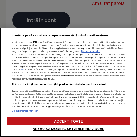
Am uitat parola
Nouă ne pasă ca datele tale personale să rămână confidențiale
Noi și partenerii noștri
1017
stocăm și/sau accesăm informații pe dispozitivul dvs., precum identificatorii cookie unici
pentru prelucrarea datelor cu caracter personal. Puteți accepta sau gestiona preferințele dvs. făcând clic mai jos,
respectiv vă puteți opune utilizării unui interes legitim în orice moment pe pagina cu politica de confidențialitate. Aceste
alegeri vor fi raportate partenerilor noștri și nu vă vor afecta navigarea.
Mai multe detalii
Noi si partenerii nostri (retelele de socializare si agentiile de publicitate partenere, precum si furnizorii nostri de servicii
de date analitice) prelucram date pentru a permite website-ului sa functioneze, pentru a personaliza continutul si
anunturile publicitare afisate in functie de interesele si/sau profilul dvs., pentru a va oferi functionalitati aferente
retelelor de socializare si pentru a analiza traficul pe website. Beneficiati de drepturile prevazute de art. 15-22 din
GDPR in legatura cu prelucrarea datelor cu caracter personal. Aceste drepturi pot fi exercitate prin modalitatea
indicata
aici
. Prin click pe “ACCEPT TOATE”, acceptati folosirea tuturor Tehnologiilor de tip Cookie, care implica inclusiv
acceptul dvs. cu privire la stocarea/accesarea informatiilor de catre Vendor-ii cu care colaboram. Prin click pe “VREAU
SA MODIFIC SETARILE INDIVIDUAL” puteti schimba preferintele in mod individual, mai putin cele legate de cookie strict
necesare pentru functionarea website-ului.
Atât noi, cât și partenerii noștri prelucrăm datele pentru a oferi:
Dezvoltarea și îmbunătățirea serviciilor. Stocarea și/sau accesarea informațiilor de pe un dispozitiv. Măsurarea
performanței reclamelor. Utilizarea profilurilor pentru selectarea conținutului personalizat. Crearea profilurilor de
conținut personalizat. Utilizarea profilurilor pentru selectarea publicității personalizate. Crearea profilurilor pentru
publicitate personalizată. Măsurarea performanței conținutului. Înțelegerea publicului prin statistici sau combinații de
date din surse diferite. Utilizarea datelor limitate pentru a selecta conținutul. Utilizarea de date limitate pentru a
selecta publicitatea. Date precise de geolocație și identificarea prin scanarea dispozitivului.
Listă parteneri (furnizori)
ACCEPT TOATE
VREAU SA MODIFIC SETARILE INDIVIDUAL