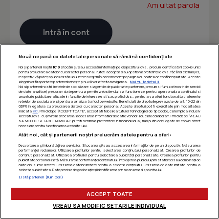
Am uitat parola
Nouă ne pasă ca datele tale personale să rămână confidențiale
Noi și partenerii noștri
1019
stocăm și/sau accesăm informații pe dispozitivul dvs., precum identificatorii cookie unici
pentru prelucrarea datelor cu caracter personal. Puteți accepta sau gestiona preferințele dvs. făcând clic mai jos,
respectiv vă puteți opune utilizării unui interes legitim în orice moment pe pagina cu politica de confidențialitate. Aceste
alegeri vor fi raportate partenerilor noștri și nu vă vor afecta navigarea.
Mai multe detalii
Noi si partenerii nostri (retelele de socializare si agentiile de publicitate partenere, precum si furnizorii nostri de servicii
de date analitice) prelucram date pentru a permite website-ului sa functioneze, pentru a personaliza continutul si
anunturile publicitare afisate in functie de interesele si/sau profilul dvs., pentru a va oferi functionalitati aferente
retelelor de socializare si pentru a analiza traficul pe website. Beneficiati de drepturile prevazute de art. 15-22 din
GDPR in legatura cu prelucrarea datelor cu caracter personal. Aceste drepturi pot fi exercitate prin modalitatea
indicata
aici
. Prin click pe “ACCEPT TOATE”, acceptati folosirea tuturor Tehnologiilor de tip Cookie, care implica inclusiv
acceptul dvs. cu privire la stocarea/accesarea informatiilor de catre Vendor-ii cu care colaboram. Prin click pe “VREAU
SA MODIFIC SETARILE INDIVIDUAL” puteti schimba preferintele in mod individual, mai putin cele legate de cookie strict
necesare pentru functionarea website-ului.
Atât noi, cât și partenerii noștri prelucrăm datele pentru a oferi:
Dezvoltarea și îmbunătățirea serviciilor. Stocarea și/sau accesarea informațiilor de pe un dispozitiv. Măsurarea
performanței reclamelor. Utilizarea profilurilor pentru selectarea conținutului personalizat. Crearea profilurilor de
conținut personalizat. Utilizarea profilurilor pentru selectarea publicității personalizate. Crearea profilurilor pentru
publicitate personalizată. Măsurarea performanței conținutului. Înțelegerea publicului prin statistici sau combinații de
date din surse diferite. Utilizarea datelor limitate pentru a selecta conținutul. Utilizarea de date limitate pentru a
selecta publicitatea. Date precise de geolocație și identificarea prin scanarea dispozitivului.
Listă parteneri (furnizori)
ACCEPT TOATE
VREAU SA MODIFIC SETARILE INDIVIDUAL