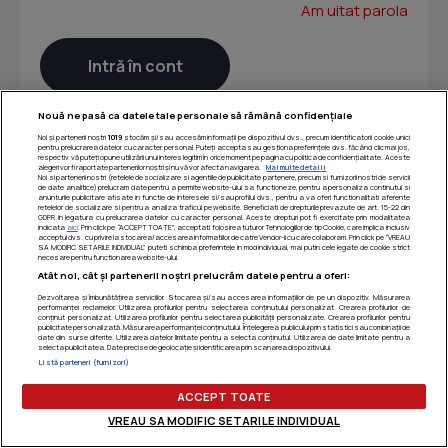
Am uitat parola
Nouă ne pasă ca datele tale personale să rămână confidențiale
Noi și partenerii noștri
1019
stocăm și/sau accesăm informații pe dispozitivul dvs., precum identificatorii cookie unici
pentru prelucrarea datelor cu caracter personal. Puteți accepta sau gestiona preferințele dvs. făcând clic mai jos,
respectiv vă puteți opune utilizării unui interes legitim în orice moment pe pagina cu politica de confidențialitate. Aceste
alegeri vor fi raportate partenerilor noștri și nu vă vor afecta navigarea.
Mai multe detalii
Noi si partenerii nostri (retelele de socializare si agentiile de publicitate partenere, precum si furnizorii nostri de servicii
de date analitice) prelucram date pentru a permite website-ului sa functioneze, pentru a personaliza continutul si
anunturile publicitare afisate in functie de interesele si/sau profilul dvs., pentru a va oferi functionalitati aferente
retelelor de socializare si pentru a analiza traficul pe website. Beneficiati de drepturile prevazute de art. 15-22 din
GDPR in legatura cu prelucrarea datelor cu caracter personal. Aceste drepturi pot fi exercitate prin modalitatea
indicata
aici
. Prin click pe “ACCEPT TOATE”, acceptati folosirea tuturor Tehnologiilor de tip Cookie, care implica inclusiv
acceptul dvs. cu privire la stocarea/accesarea informatiilor de catre Vendor-ii cu care colaboram. Prin click pe “VREAU
SA MODIFIC SETARILE INDIVIDUAL” puteti schimba preferintele in mod individual, mai putin cele legate de cookie strict
necesare pentru functionarea website-ului.
Atât noi, cât și partenerii noștri prelucrăm datele pentru a oferi:
Dezvoltarea și îmbunătățirea serviciilor. Stocarea și/sau accesarea informațiilor de pe un dispozitiv. Măsurarea
performanței reclamelor. Utilizarea profilurilor pentru selectarea conținutului personalizat. Crearea profilurilor de
conținut personalizat. Utilizarea profilurilor pentru selectarea publicității personalizate. Crearea profilurilor pentru
publicitate personalizată. Măsurarea performanței conținutului. Înțelegerea publicului prin statistici sau combinații de
date din surse diferite. Utilizarea datelor limitate pentru a selecta conținutul. Utilizarea de date limitate pentru a
selecta publicitatea. Date precise de geolocație și identificarea prin scanarea dispozitivului.
Listă parteneri (furnizori)
ACCEPT TOATE
VREAU SA MODIFIC SETARILE INDIVIDUAL