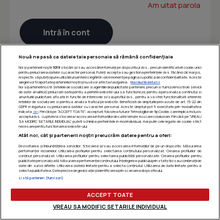
Am uitat parola
Nouă ne pasă ca datele tale personale să rămână confidențiale
Noi și partenerii noștri
1019
stocăm și/sau accesăm informații pe dispozitivul dvs., precum identificatorii cookie unici
pentru prelucrarea datelor cu caracter personal. Puteți accepta sau gestiona preferințele dvs. făcând clic mai jos,
respectiv vă puteți opune utilizării unui interes legitim în orice moment pe pagina cu politica de confidențialitate. Aceste
alegeri vor fi raportate partenerilor noștri și nu vă vor afecta navigarea.
Mai multe detalii
Noi si partenerii nostri (retelele de socializare si agentiile de publicitate partenere, precum si furnizorii nostri de servicii
de date analitice) prelucram date pentru a permite website-ului sa functioneze, pentru a personaliza continutul si
anunturile publicitare afisate in functie de interesele si/sau profilul dvs., pentru a va oferi functionalitati aferente
retelelor de socializare si pentru a analiza traficul pe website. Beneficiati de drepturile prevazute de art. 15-22 din
GDPR in legatura cu prelucrarea datelor cu caracter personal. Aceste drepturi pot fi exercitate prin modalitatea
indicata
aici
. Prin click pe “ACCEPT TOATE”, acceptati folosirea tuturor Tehnologiilor de tip Cookie, care implica inclusiv
acceptul dvs. cu privire la stocarea/accesarea informatiilor de catre Vendor-ii cu care colaboram. Prin click pe “VREAU
SA MODIFIC SETARILE INDIVIDUAL” puteti schimba preferintele in mod individual, mai putin cele legate de cookie strict
necesare pentru functionarea website-ului.
Atât noi, cât și partenerii noștri prelucrăm datele pentru a oferi:
Dezvoltarea și îmbunătățirea serviciilor. Stocarea și/sau accesarea informațiilor de pe un dispozitiv. Măsurarea
performanței reclamelor. Utilizarea profilurilor pentru selectarea conținutului personalizat. Crearea profilurilor de
conținut personalizat. Utilizarea profilurilor pentru selectarea publicității personalizate. Crearea profilurilor pentru
publicitate personalizată. Măsurarea performanței conținutului. Înțelegerea publicului prin statistici sau combinații de
date din surse diferite. Utilizarea datelor limitate pentru a selecta conținutul. Utilizarea de date limitate pentru a
selecta publicitatea. Date precise de geolocație și identificarea prin scanarea dispozitivului.
Listă parteneri (furnizori)
ACCEPT TOATE
VREAU SA MODIFIC SETARILE INDIVIDUAL