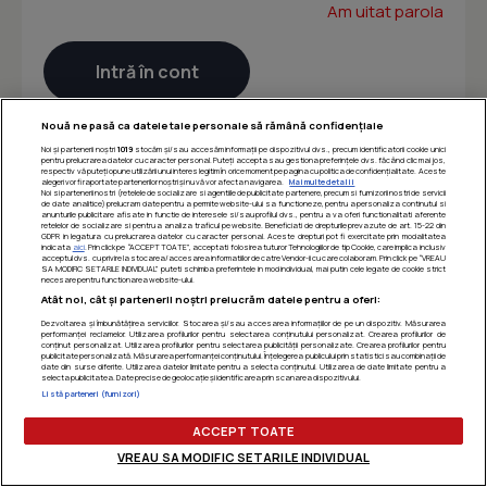
Am uitat parola
Nouă ne pasă ca datele tale personale să rămână confidențiale
Noi și partenerii noștri
1019
stocăm și/sau accesăm informații pe dispozitivul dvs., precum identificatorii cookie unici
pentru prelucrarea datelor cu caracter personal. Puteți accepta sau gestiona preferințele dvs. făcând clic mai jos,
respectiv vă puteți opune utilizării unui interes legitim în orice moment pe pagina cu politica de confidențialitate. Aceste
alegeri vor fi raportate partenerilor noștri și nu vă vor afecta navigarea.
Mai multe detalii
Noi si partenerii nostri (retelele de socializare si agentiile de publicitate partenere, precum si furnizorii nostri de servicii
de date analitice) prelucram date pentru a permite website-ului sa functioneze, pentru a personaliza continutul si
anunturile publicitare afisate in functie de interesele si/sau profilul dvs., pentru a va oferi functionalitati aferente
retelelor de socializare si pentru a analiza traficul pe website. Beneficiati de drepturile prevazute de art. 15-22 din
GDPR in legatura cu prelucrarea datelor cu caracter personal. Aceste drepturi pot fi exercitate prin modalitatea
indicata
aici
. Prin click pe “ACCEPT TOATE”, acceptati folosirea tuturor Tehnologiilor de tip Cookie, care implica inclusiv
acceptul dvs. cu privire la stocarea/accesarea informatiilor de catre Vendor-ii cu care colaboram. Prin click pe “VREAU
SA MODIFIC SETARILE INDIVIDUAL” puteti schimba preferintele in mod individual, mai putin cele legate de cookie strict
necesare pentru functionarea website-ului.
Atât noi, cât și partenerii noștri prelucrăm datele pentru a oferi:
Dezvoltarea și îmbunătățirea serviciilor. Stocarea și/sau accesarea informațiilor de pe un dispozitiv. Măsurarea
performanței reclamelor. Utilizarea profilurilor pentru selectarea conținutului personalizat. Crearea profilurilor de
conținut personalizat. Utilizarea profilurilor pentru selectarea publicității personalizate. Crearea profilurilor pentru
publicitate personalizată. Măsurarea performanței conținutului. Înțelegerea publicului prin statistici sau combinații de
date din surse diferite. Utilizarea datelor limitate pentru a selecta conținutul. Utilizarea de date limitate pentru a
selecta publicitatea. Date precise de geolocație și identificarea prin scanarea dispozitivului.
Listă parteneri (furnizori)
ACCEPT TOATE
VREAU SA MODIFIC SETARILE INDIVIDUAL