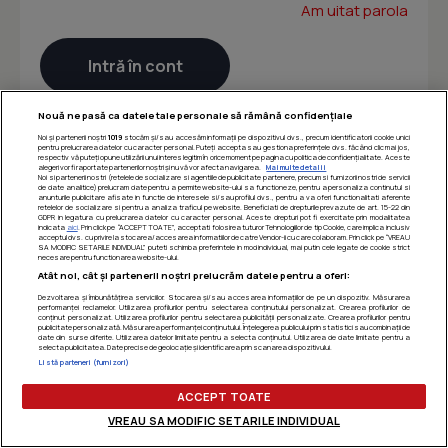
Am uitat parola
Nouă ne pasă ca datele tale personale să rămână confidențiale
Noi și partenerii noștri
1019
stocăm și/sau accesăm informații pe dispozitivul dvs., precum identificatorii cookie unici
pentru prelucrarea datelor cu caracter personal. Puteți accepta sau gestiona preferințele dvs. făcând clic mai jos,
respectiv vă puteți opune utilizării unui interes legitim în orice moment pe pagina cu politica de confidențialitate. Aceste
alegeri vor fi raportate partenerilor noștri și nu vă vor afecta navigarea.
Mai multe detalii
Noi si partenerii nostri (retelele de socializare si agentiile de publicitate partenere, precum si furnizorii nostri de servicii
de date analitice) prelucram date pentru a permite website-ului sa functioneze, pentru a personaliza continutul si
anunturile publicitare afisate in functie de interesele si/sau profilul dvs., pentru a va oferi functionalitati aferente
retelelor de socializare si pentru a analiza traficul pe website. Beneficiati de drepturile prevazute de art. 15-22 din
GDPR in legatura cu prelucrarea datelor cu caracter personal. Aceste drepturi pot fi exercitate prin modalitatea
indicata
aici
. Prin click pe “ACCEPT TOATE”, acceptati folosirea tuturor Tehnologiilor de tip Cookie, care implica inclusiv
acceptul dvs. cu privire la stocarea/accesarea informatiilor de catre Vendor-ii cu care colaboram. Prin click pe “VREAU
SA MODIFIC SETARILE INDIVIDUAL” puteti schimba preferintele in mod individual, mai putin cele legate de cookie strict
necesare pentru functionarea website-ului.
Atât noi, cât și partenerii noștri prelucrăm datele pentru a oferi:
Dezvoltarea și îmbunătățirea serviciilor. Stocarea și/sau accesarea informațiilor de pe un dispozitiv. Măsurarea
performanței reclamelor. Utilizarea profilurilor pentru selectarea conținutului personalizat. Crearea profilurilor de
conținut personalizat. Utilizarea profilurilor pentru selectarea publicității personalizate. Crearea profilurilor pentru
publicitate personalizată. Măsurarea performanței conținutului. Înțelegerea publicului prin statistici sau combinații de
date din surse diferite. Utilizarea datelor limitate pentru a selecta conținutul. Utilizarea de date limitate pentru a
selecta publicitatea. Date precise de geolocație și identificarea prin scanarea dispozitivului.
Listă parteneri (furnizori)
ACCEPT TOATE
VREAU SA MODIFIC SETARILE INDIVIDUAL