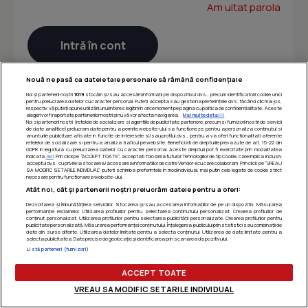
Am uitat parola
Nouă ne pasă ca datele tale personale să rămână confidențiale
Noi și partenerii noștri
1019
stocăm și/sau accesăm informații pe dispozitivul dvs., precum identificatorii cookie unici
pentru prelucrarea datelor cu caracter personal. Puteți accepta sau gestiona preferințele dvs. făcând clic mai jos,
respectiv vă puteți opune utilizării unui interes legitim în orice moment pe pagina cu politica de confidențialitate. Aceste
alegeri vor fi raportate partenerilor noștri și nu vă vor afecta navigarea.
Mai multe detalii
Noi si partenerii nostri (retelele de socializare si agentiile de publicitate partenere, precum si furnizorii nostri de servicii
de date analitice) prelucram date pentru a permite website-ului sa functioneze, pentru a personaliza continutul si
anunturile publicitare afisate in functie de interesele si/sau profilul dvs., pentru a va oferi functionalitati aferente
retelelor de socializare si pentru a analiza traficul pe website. Beneficiati de drepturile prevazute de art. 15-22 din
GDPR in legatura cu prelucrarea datelor cu caracter personal. Aceste drepturi pot fi exercitate prin modalitatea
indicata
aici
. Prin click pe “ACCEPT TOATE”, acceptati folosirea tuturor Tehnologiilor de tip Cookie, care implica inclusiv
acceptul dvs. cu privire la stocarea/accesarea informatiilor de catre Vendor-ii cu care colaboram. Prin click pe “VREAU
SA MODIFIC SETARILE INDIVIDUAL” puteti schimba preferintele in mod individual, mai putin cele legate de cookie strict
necesare pentru functionarea website-ului.
Atât noi, cât și partenerii noștri prelucrăm datele pentru a oferi:
Dezvoltarea și îmbunătățirea serviciilor. Stocarea și/sau accesarea informațiilor de pe un dispozitiv. Măsurarea
performanței reclamelor. Utilizarea profilurilor pentru selectarea conținutului personalizat. Crearea profilurilor de
conținut personalizat. Utilizarea profilurilor pentru selectarea publicității personalizate. Crearea profilurilor pentru
publicitate personalizată. Măsurarea performanței conținutului. Înțelegerea publicului prin statistici sau combinații de
date din surse diferite. Utilizarea datelor limitate pentru a selecta conținutul. Utilizarea de date limitate pentru a
selecta publicitatea. Date precise de geolocație și identificarea prin scanarea dispozitivului.
Listă parteneri (furnizori)
ACCEPT TOATE
VREAU SA MODIFIC SETARILE INDIVIDUAL