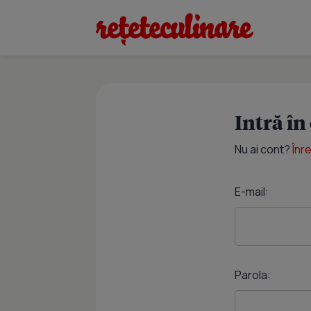
Intră în
Nu ai cont?
Înr
E-mail:
Parola: