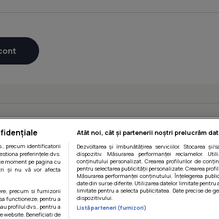
fidențiale
Atât noi, cât și partenerii noștri prelucrăm dat
, precum identificatorii
Dezvoltarea și îmbunătățirea serviciilor. Stocarea și/
estiona preferințele dvs.
dispozitiv. Măsurarea performanței reclamelor. Utili
conținutului personalizat. Crearea profilurilor de conținu
orice moment pe pagina cu
pentru selectarea publicității personalizate. Crearea profil
ștri și nu vă vor afecta
Măsurarea performanței conținutului. Înțelegerea public
date din surse diferite. Utilizarea datelor limitate pentru 
limitate pentru a selecta publicitatea. Date precise de ge
ere, precum si furnizorii
dispozitivului.
 sa functioneze, pentru a
au profilul dvs., pentru a
Listă parteneri (furnizori)
 pe website. Beneficiati de