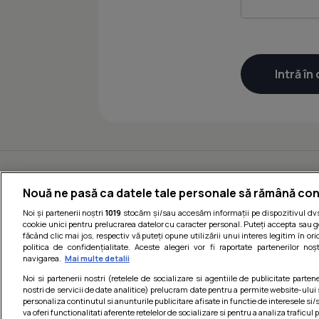
Nouă ne pasă ca datele tale personale să rămână con
Noi și partenerii noștri
1019
stocăm și/sau accesăm informații pe dispozitivul dvs.
cookie unici pentru prelucrarea datelor cu caracter personal. Puteți accepta sau g
făcând clic mai jos, respectiv vă puteți opune utilizării unui interes legitim în 
politica de confidențialitate. Aceste alegeri vor fi raportate partenerilor no
navigarea.
Mai multe detalii
Noi si partenerii nostri (retelele de socializare si agentiile de publicitate parten
nostri de servicii de date analitice) prelucram date pentru a permite website-ului
personaliza continutul si anunturile publicitare afisate in functie de interesele si/s
va oferi functionalitati aferente retelelor de socializare si pentru a analiza traficul