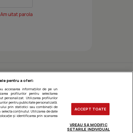
Am uitat parola
ele pentru a oferi:
sau accesarea informațiilor de pe un
zarea profilurilor pentru selectarea
t personalizat. Utilizarea profilurilor
urilor pentru publicitate personalizată.
ului prin statistici sau combinații de
ACCEPT TOATE
a selecta conținutul. Utilizarea de date
olocație și identificarea prin scanarea
VREAU SA MODIFIC
SETARILE INDIVIDUAL