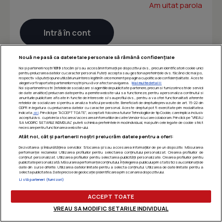
Am uitat parola
Nouă ne pasă ca datele tale personale să rămână confidențiale
Noi și partenerii noștri
1019
stocăm și/sau accesăm informații pe dispozitivul dvs., precum identificatorii cookie unici
pentru prelucrarea datelor cu caracter personal. Puteți accepta sau gestiona preferințele dvs. făcând clic mai jos,
respectiv vă puteți opune utilizării unui interes legitim în orice moment pe pagina cu politica de confidențialitate. Aceste
alegeri vor fi raportate partenerilor noștri și nu vă vor afecta navigarea.
Mai multe detalii
Noi si partenerii nostri (retelele de socializare si agentiile de publicitate partenere, precum si furnizorii nostri de servicii
de date analitice) prelucram date pentru a permite website-ului sa functioneze, pentru a personaliza continutul si
anunturile publicitare afisate in functie de interesele si/sau profilul dvs., pentru a va oferi functionalitati aferente
retelelor de socializare si pentru a analiza traficul pe website. Beneficiati de drepturile prevazute de art. 15-22 din
GDPR in legatura cu prelucrarea datelor cu caracter personal. Aceste drepturi pot fi exercitate prin modalitatea
indicata
aici
. Prin click pe “ACCEPT TOATE”, acceptati folosirea tuturor Tehnologiilor de tip Cookie, care implica inclusiv
acceptul dvs. cu privire la stocarea/accesarea informatiilor de catre Vendor-ii cu care colaboram. Prin click pe “VREAU
SA MODIFIC SETARILE INDIVIDUAL” puteti schimba preferintele in mod individual, mai putin cele legate de cookie strict
necesare pentru functionarea website-ului.
Atât noi, cât și partenerii noștri prelucrăm datele pentru a oferi:
Dezvoltarea și îmbunătățirea serviciilor. Stocarea și/sau accesarea informațiilor de pe un dispozitiv. Măsurarea
performanței reclamelor. Utilizarea profilurilor pentru selectarea conținutului personalizat. Crearea profilurilor de
conținut personalizat. Utilizarea profilurilor pentru selectarea publicității personalizate. Crearea profilurilor pentru
publicitate personalizată. Măsurarea performanței conținutului. Înțelegerea publicului prin statistici sau combinații de
date din surse diferite. Utilizarea datelor limitate pentru a selecta conținutul. Utilizarea de date limitate pentru a
selecta publicitatea. Date precise de geolocație și identificarea prin scanarea dispozitivului.
Listă parteneri (furnizori)
ACCEPT TOATE
VREAU SA MODIFIC SETARILE INDIVIDUAL