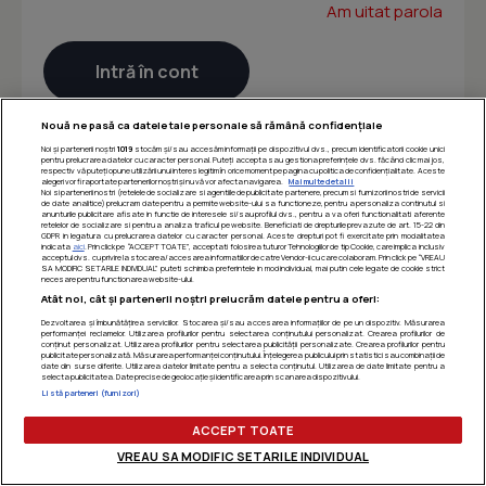
Am uitat parola
Nouă ne pasă ca datele tale personale să rămână confidențiale
Noi și partenerii noștri
1019
stocăm și/sau accesăm informații pe dispozitivul dvs., precum identificatorii cookie unici
pentru prelucrarea datelor cu caracter personal. Puteți accepta sau gestiona preferințele dvs. făcând clic mai jos,
respectiv vă puteți opune utilizării unui interes legitim în orice moment pe pagina cu politica de confidențialitate. Aceste
alegeri vor fi raportate partenerilor noștri și nu vă vor afecta navigarea.
Mai multe detalii
Noi si partenerii nostri (retelele de socializare si agentiile de publicitate partenere, precum si furnizorii nostri de servicii
de date analitice) prelucram date pentru a permite website-ului sa functioneze, pentru a personaliza continutul si
anunturile publicitare afisate in functie de interesele si/sau profilul dvs., pentru a va oferi functionalitati aferente
retelelor de socializare si pentru a analiza traficul pe website. Beneficiati de drepturile prevazute de art. 15-22 din
GDPR in legatura cu prelucrarea datelor cu caracter personal. Aceste drepturi pot fi exercitate prin modalitatea
indicata
aici
. Prin click pe “ACCEPT TOATE”, acceptati folosirea tuturor Tehnologiilor de tip Cookie, care implica inclusiv
acceptul dvs. cu privire la stocarea/accesarea informatiilor de catre Vendor-ii cu care colaboram. Prin click pe “VREAU
SA MODIFIC SETARILE INDIVIDUAL” puteti schimba preferintele in mod individual, mai putin cele legate de cookie strict
necesare pentru functionarea website-ului.
Atât noi, cât și partenerii noștri prelucrăm datele pentru a oferi:
Dezvoltarea și îmbunătățirea serviciilor. Stocarea și/sau accesarea informațiilor de pe un dispozitiv. Măsurarea
performanței reclamelor. Utilizarea profilurilor pentru selectarea conținutului personalizat. Crearea profilurilor de
conținut personalizat. Utilizarea profilurilor pentru selectarea publicității personalizate. Crearea profilurilor pentru
publicitate personalizată. Măsurarea performanței conținutului. Înțelegerea publicului prin statistici sau combinații de
date din surse diferite. Utilizarea datelor limitate pentru a selecta conținutul. Utilizarea de date limitate pentru a
selecta publicitatea. Date precise de geolocație și identificarea prin scanarea dispozitivului.
Listă parteneri (furnizori)
ACCEPT TOATE
VREAU SA MODIFIC SETARILE INDIVIDUAL