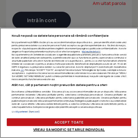
Am uitat parola
Nouă ne pasă ca datele tale personale să rămână confidențiale
Noi și partenerii noștri
1019
stocăm și/sau accesăm informații pe dispozitivul dvs., precum identificatorii cookie unici
pentru prelucrarea datelor cu caracter personal. Puteți accepta sau gestiona preferințele dvs. făcând clic mai jos,
respectiv vă puteți opune utilizării unui interes legitim în orice moment pe pagina cu politica de confidențialitate. Aceste
alegeri vor fi raportate partenerilor noștri și nu vă vor afecta navigarea.
Mai multe detalii
Noi si partenerii nostri (retelele de socializare si agentiile de publicitate partenere, precum si furnizorii nostri de servicii
de date analitice) prelucram date pentru a permite website-ului sa functioneze, pentru a personaliza continutul si
anunturile publicitare afisate in functie de interesele si/sau profilul dvs., pentru a va oferi functionalitati aferente
retelelor de socializare si pentru a analiza traficul pe website. Beneficiati de drepturile prevazute de art. 15-22 din
GDPR in legatura cu prelucrarea datelor cu caracter personal. Aceste drepturi pot fi exercitate prin modalitatea
indicata
aici
. Prin click pe “ACCEPT TOATE”, acceptati folosirea tuturor Tehnologiilor de tip Cookie, care implica inclusiv
acceptul dvs. cu privire la stocarea/accesarea informatiilor de catre Vendor-ii cu care colaboram. Prin click pe “VREAU
SA MODIFIC SETARILE INDIVIDUAL” puteti schimba preferintele in mod individual, mai putin cele legate de cookie strict
necesare pentru functionarea website-ului.
Atât noi, cât și partenerii noștri prelucrăm datele pentru a oferi:
Dezvoltarea și îmbunătățirea serviciilor. Stocarea și/sau accesarea informațiilor de pe un dispozitiv. Măsurarea
performanței reclamelor. Utilizarea profilurilor pentru selectarea conținutului personalizat. Crearea profilurilor de
conținut personalizat. Utilizarea profilurilor pentru selectarea publicității personalizate. Crearea profilurilor pentru
publicitate personalizată. Măsurarea performanței conținutului. Înțelegerea publicului prin statistici sau combinații de
date din surse diferite. Utilizarea datelor limitate pentru a selecta conținutul. Utilizarea de date limitate pentru a
selecta publicitatea. Date precise de geolocație și identificarea prin scanarea dispozitivului.
Listă parteneri (furnizori)
ACCEPT TOATE
VREAU SA MODIFIC SETARILE INDIVIDUAL