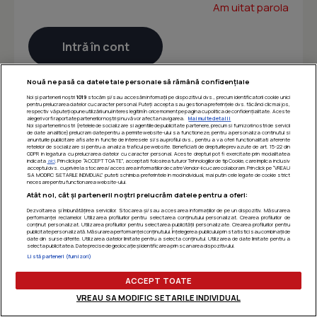
Am uitat parola
Nouă ne pasă ca datele tale personale să rămână confidențiale
Noi și partenerii noștri
1019
stocăm și/sau accesăm informații pe dispozitivul dvs., precum identificatorii cookie unici
pentru prelucrarea datelor cu caracter personal. Puteți accepta sau gestiona preferințele dvs. făcând clic mai jos,
respectiv vă puteți opune utilizării unui interes legitim în orice moment pe pagina cu politica de confidențialitate. Aceste
alegeri vor fi raportate partenerilor noștri și nu vă vor afecta navigarea.
Mai multe detalii
Noi si partenerii nostri (retelele de socializare si agentiile de publicitate partenere, precum si furnizorii nostri de servicii
de date analitice) prelucram date pentru a permite website-ului sa functioneze, pentru a personaliza continutul si
anunturile publicitare afisate in functie de interesele si/sau profilul dvs., pentru a va oferi functionalitati aferente
retelelor de socializare si pentru a analiza traficul pe website. Beneficiati de drepturile prevazute de art. 15-22 din
GDPR in legatura cu prelucrarea datelor cu caracter personal. Aceste drepturi pot fi exercitate prin modalitatea
indicata
aici
. Prin click pe “ACCEPT TOATE”, acceptati folosirea tuturor Tehnologiilor de tip Cookie, care implica inclusiv
acceptul dvs. cu privire la stocarea/accesarea informatiilor de catre Vendor-ii cu care colaboram. Prin click pe “VREAU
SA MODIFIC SETARILE INDIVIDUAL” puteti schimba preferintele in mod individual, mai putin cele legate de cookie strict
necesare pentru functionarea website-ului.
Atât noi, cât și partenerii noștri prelucrăm datele pentru a oferi:
Dezvoltarea și îmbunătățirea serviciilor. Stocarea și/sau accesarea informațiilor de pe un dispozitiv. Măsurarea
performanței reclamelor. Utilizarea profilurilor pentru selectarea conținutului personalizat. Crearea profilurilor de
conținut personalizat. Utilizarea profilurilor pentru selectarea publicității personalizate. Crearea profilurilor pentru
publicitate personalizată. Măsurarea performanței conținutului. Înțelegerea publicului prin statistici sau combinații de
date din surse diferite. Utilizarea datelor limitate pentru a selecta conținutul. Utilizarea de date limitate pentru a
selecta publicitatea. Date precise de geolocație și identificarea prin scanarea dispozitivului.
Listă parteneri (furnizori)
ACCEPT TOATE
VREAU SA MODIFIC SETARILE INDIVIDUAL