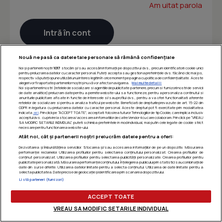
Am uitat parola
Nouă ne pasă ca datele tale personale să rămână confidențiale
Noi și partenerii noștri
1017
stocăm și/sau accesăm informații pe dispozitivul dvs., precum identificatorii cookie unici
pentru prelucrarea datelor cu caracter personal. Puteți accepta sau gestiona preferințele dvs. făcând clic mai jos,
respectiv vă puteți opune utilizării unui interes legitim în orice moment pe pagina cu politica de confidențialitate. Aceste
alegeri vor fi raportate partenerilor noștri și nu vă vor afecta navigarea.
Mai multe detalii
Noi si partenerii nostri (retelele de socializare si agentiile de publicitate partenere, precum si furnizorii nostri de servicii
de date analitice) prelucram date pentru a permite website-ului sa functioneze, pentru a personaliza continutul si
anunturile publicitare afisate in functie de interesele si/sau profilul dvs., pentru a va oferi functionalitati aferente
retelelor de socializare si pentru a analiza traficul pe website. Beneficiati de drepturile prevazute de art. 15-22 din
GDPR in legatura cu prelucrarea datelor cu caracter personal. Aceste drepturi pot fi exercitate prin modalitatea
indicata
aici
. Prin click pe “ACCEPT TOATE”, acceptati folosirea tuturor Tehnologiilor de tip Cookie, care implica inclusiv
acceptul dvs. cu privire la stocarea/accesarea informatiilor de catre Vendor-ii cu care colaboram. Prin click pe “VREAU
SA MODIFIC SETARILE INDIVIDUAL” puteti schimba preferintele in mod individual, mai putin cele legate de cookie strict
necesare pentru functionarea website-ului.
Atât noi, cât și partenerii noștri prelucrăm datele pentru a oferi:
Dezvoltarea și îmbunătățirea serviciilor. Stocarea și/sau accesarea informațiilor de pe un dispozitiv. Măsurarea
performanței reclamelor. Utilizarea profilurilor pentru selectarea conținutului personalizat. Crearea profilurilor de
conținut personalizat. Utilizarea profilurilor pentru selectarea publicității personalizate. Crearea profilurilor pentru
publicitate personalizată. Măsurarea performanței conținutului. Înțelegerea publicului prin statistici sau combinații de
date din surse diferite. Utilizarea datelor limitate pentru a selecta conținutul. Utilizarea de date limitate pentru a
selecta publicitatea. Date precise de geolocație și identificarea prin scanarea dispozitivului.
Listă parteneri (furnizori)
ACCEPT TOATE
VREAU SA MODIFIC SETARILE INDIVIDUAL