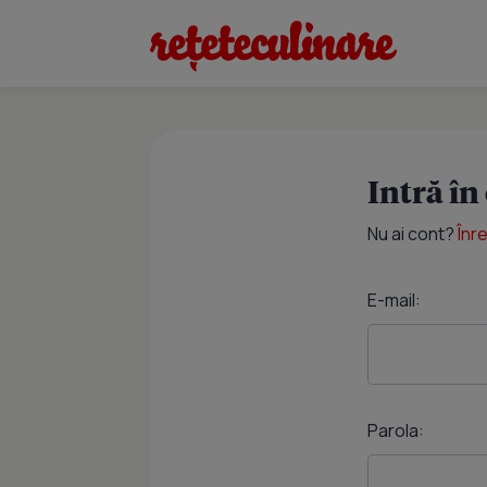
Intră în
Nu ai cont?
Înr
E-mail:
Parola: