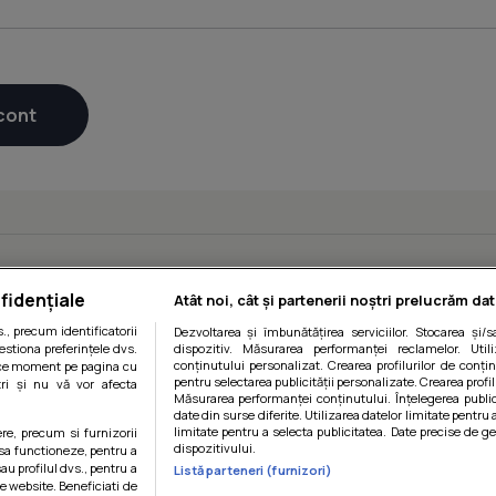
fidențiale
Atât noi, cât și partenerii noștri prelucrăm dat
, precum identificatorii
Dezvoltarea și îmbunătățirea serviciilor. Stocarea și/
estiona preferințele dvs.
dispozitiv. Măsurarea performanței reclamelor. Utili
conținutului personalizat. Crearea profilurilor de conținu
orice moment pe pagina cu
pentru selectarea publicității personalizate. Crearea profil
ștri și nu vă vor afecta
Măsurarea performanței conținutului. Înțelegerea public
date din surse diferite. Utilizarea datelor limitate pentru 
limitate pentru a selecta publicitatea. Date precise de ge
ere, precum si furnizorii
dispozitivului.
 sa functioneze, pentru a
au profilul dvs., pentru a
Listă parteneri (furnizori)
 pe website. Beneficiati de