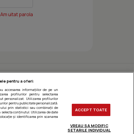
Am uitat parola
ele pentru a oferi:
sau accesarea informațiilor de pe un
zarea profilurilor pentru selectarea
t personalizat. Utilizarea profilurilor
urilor pentru publicitate personalizată.
ului prin statistici sau combinații de
ACCEPT TOATE
a selecta conținutul. Utilizarea de date
olocație și identificarea prin scanarea
VREAU SA MODIFIC
SETARILE INDIVIDUAL