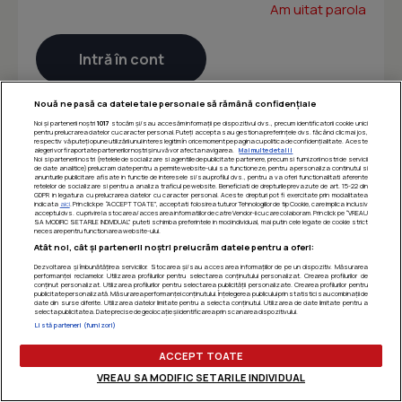
Am uitat parola
Nouă ne pasă ca datele tale personale să rămână confidențiale
Noi și partenerii noștri
1017
stocăm și/sau accesăm informații pe dispozitivul dvs., precum identificatorii cookie unici
pentru prelucrarea datelor cu caracter personal. Puteți accepta sau gestiona preferințele dvs. făcând clic mai jos,
respectiv vă puteți opune utilizării unui interes legitim în orice moment pe pagina cu politica de confidențialitate. Aceste
alegeri vor fi raportate partenerilor noștri și nu vă vor afecta navigarea.
Mai multe detalii
Noi si partenerii nostri (retelele de socializare si agentiile de publicitate partenere, precum si furnizorii nostri de servicii
de date analitice) prelucram date pentru a permite website-ului sa functioneze, pentru a personaliza continutul si
anunturile publicitare afisate in functie de interesele si/sau profilul dvs., pentru a va oferi functionalitati aferente
retelelor de socializare si pentru a analiza traficul pe website. Beneficiati de drepturile prevazute de art. 15-22 din
GDPR in legatura cu prelucrarea datelor cu caracter personal. Aceste drepturi pot fi exercitate prin modalitatea
indicata
aici
. Prin click pe “ACCEPT TOATE”, acceptati folosirea tuturor Tehnologiilor de tip Cookie, care implica inclusiv
acceptul dvs. cu privire la stocarea/accesarea informatiilor de catre Vendor-ii cu care colaboram. Prin click pe “VREAU
SA MODIFIC SETARILE INDIVIDUAL” puteti schimba preferintele in mod individual, mai putin cele legate de cookie strict
necesare pentru functionarea website-ului.
Atât noi, cât și partenerii noștri prelucrăm datele pentru a oferi:
Dezvoltarea și îmbunătățirea serviciilor. Stocarea și/sau accesarea informațiilor de pe un dispozitiv. Măsurarea
performanței reclamelor. Utilizarea profilurilor pentru selectarea conținutului personalizat. Crearea profilurilor de
conținut personalizat. Utilizarea profilurilor pentru selectarea publicității personalizate. Crearea profilurilor pentru
publicitate personalizată. Măsurarea performanței conținutului. Înțelegerea publicului prin statistici sau combinații de
date din surse diferite. Utilizarea datelor limitate pentru a selecta conținutul. Utilizarea de date limitate pentru a
selecta publicitatea. Date precise de geolocație și identificarea prin scanarea dispozitivului.
Listă parteneri (furnizori)
ACCEPT TOATE
VREAU SA MODIFIC SETARILE INDIVIDUAL