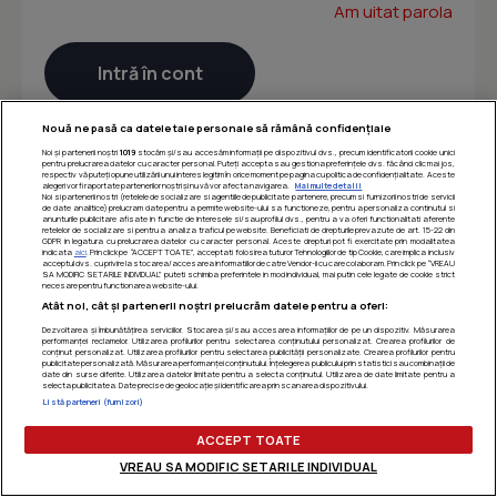
Am uitat parola
Nouă ne pasă ca datele tale personale să rămână confidențiale
Noi și partenerii noștri
1019
stocăm și/sau accesăm informații pe dispozitivul dvs., precum identificatorii cookie unici
pentru prelucrarea datelor cu caracter personal. Puteți accepta sau gestiona preferințele dvs. făcând clic mai jos,
respectiv vă puteți opune utilizării unui interes legitim în orice moment pe pagina cu politica de confidențialitate. Aceste
alegeri vor fi raportate partenerilor noștri și nu vă vor afecta navigarea.
Mai multe detalii
Noi si partenerii nostri (retelele de socializare si agentiile de publicitate partenere, precum si furnizorii nostri de servicii
de date analitice) prelucram date pentru a permite website-ului sa functioneze, pentru a personaliza continutul si
anunturile publicitare afisate in functie de interesele si/sau profilul dvs., pentru a va oferi functionalitati aferente
retelelor de socializare si pentru a analiza traficul pe website. Beneficiati de drepturile prevazute de art. 15-22 din
GDPR in legatura cu prelucrarea datelor cu caracter personal. Aceste drepturi pot fi exercitate prin modalitatea
indicata
aici
. Prin click pe “ACCEPT TOATE”, acceptati folosirea tuturor Tehnologiilor de tip Cookie, care implica inclusiv
acceptul dvs. cu privire la stocarea/accesarea informatiilor de catre Vendor-ii cu care colaboram. Prin click pe “VREAU
SA MODIFIC SETARILE INDIVIDUAL” puteti schimba preferintele in mod individual, mai putin cele legate de cookie strict
necesare pentru functionarea website-ului.
Atât noi, cât și partenerii noștri prelucrăm datele pentru a oferi:
Dezvoltarea și îmbunătățirea serviciilor. Stocarea și/sau accesarea informațiilor de pe un dispozitiv. Măsurarea
performanței reclamelor. Utilizarea profilurilor pentru selectarea conținutului personalizat. Crearea profilurilor de
conținut personalizat. Utilizarea profilurilor pentru selectarea publicității personalizate. Crearea profilurilor pentru
publicitate personalizată. Măsurarea performanței conținutului. Înțelegerea publicului prin statistici sau combinații de
date din surse diferite. Utilizarea datelor limitate pentru a selecta conținutul. Utilizarea de date limitate pentru a
selecta publicitatea. Date precise de geolocație și identificarea prin scanarea dispozitivului.
Listă parteneri (furnizori)
ACCEPT TOATE
VREAU SA MODIFIC SETARILE INDIVIDUAL