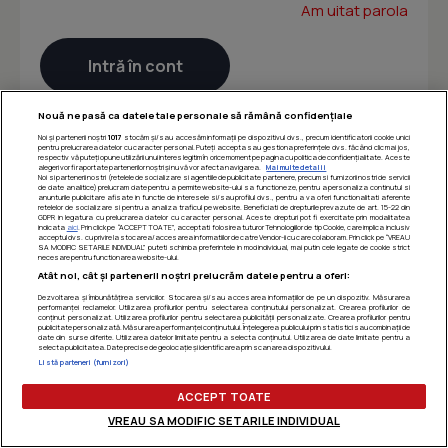
Am uitat parola
Nouă ne pasă ca datele tale personale să rămână confidențiale
Noi și partenerii noștri
1017
stocăm și/sau accesăm informații pe dispozitivul dvs., precum identificatorii cookie unici
pentru prelucrarea datelor cu caracter personal. Puteți accepta sau gestiona preferințele dvs. făcând clic mai jos,
respectiv vă puteți opune utilizării unui interes legitim în orice moment pe pagina cu politica de confidențialitate. Aceste
alegeri vor fi raportate partenerilor noștri și nu vă vor afecta navigarea.
Mai multe detalii
Noi si partenerii nostri (retelele de socializare si agentiile de publicitate partenere, precum si furnizorii nostri de servicii
de date analitice) prelucram date pentru a permite website-ului sa functioneze, pentru a personaliza continutul si
anunturile publicitare afisate in functie de interesele si/sau profilul dvs., pentru a va oferi functionalitati aferente
retelelor de socializare si pentru a analiza traficul pe website. Beneficiati de drepturile prevazute de art. 15-22 din
GDPR in legatura cu prelucrarea datelor cu caracter personal. Aceste drepturi pot fi exercitate prin modalitatea
indicata
aici
. Prin click pe “ACCEPT TOATE”, acceptati folosirea tuturor Tehnologiilor de tip Cookie, care implica inclusiv
acceptul dvs. cu privire la stocarea/accesarea informatiilor de catre Vendor-ii cu care colaboram. Prin click pe “VREAU
SA MODIFIC SETARILE INDIVIDUAL” puteti schimba preferintele in mod individual, mai putin cele legate de cookie strict
necesare pentru functionarea website-ului.
Atât noi, cât și partenerii noștri prelucrăm datele pentru a oferi:
Dezvoltarea și îmbunătățirea serviciilor. Stocarea și/sau accesarea informațiilor de pe un dispozitiv. Măsurarea
performanței reclamelor. Utilizarea profilurilor pentru selectarea conținutului personalizat. Crearea profilurilor de
conținut personalizat. Utilizarea profilurilor pentru selectarea publicității personalizate. Crearea profilurilor pentru
publicitate personalizată. Măsurarea performanței conținutului. Înțelegerea publicului prin statistici sau combinații de
date din surse diferite. Utilizarea datelor limitate pentru a selecta conținutul. Utilizarea de date limitate pentru a
selecta publicitatea. Date precise de geolocație și identificarea prin scanarea dispozitivului.
Listă parteneri (furnizori)
ACCEPT TOATE
VREAU SA MODIFIC SETARILE INDIVIDUAL