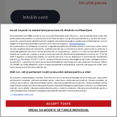
Am uitat parola
Nouă ne pasă ca datele tale personale să rămână confidențiale
Noi și partenerii noștri
1019
stocăm și/sau accesăm informații pe dispozitivul dvs., precum identificatorii cookie unici
pentru prelucrarea datelor cu caracter personal. Puteți accepta sau gestiona preferințele dvs. făcând clic mai jos,
respectiv vă puteți opune utilizării unui interes legitim în orice moment pe pagina cu politica de confidențialitate. Aceste
alegeri vor fi raportate partenerilor noștri și nu vă vor afecta navigarea.
Mai multe detalii
Noi si partenerii nostri (retelele de socializare si agentiile de publicitate partenere, precum si furnizorii nostri de servicii
de date analitice) prelucram date pentru a permite website-ului sa functioneze, pentru a personaliza continutul si
anunturile publicitare afisate in functie de interesele si/sau profilul dvs., pentru a va oferi functionalitati aferente
retelelor de socializare si pentru a analiza traficul pe website. Beneficiati de drepturile prevazute de art. 15-22 din
GDPR in legatura cu prelucrarea datelor cu caracter personal. Aceste drepturi pot fi exercitate prin modalitatea
indicata
aici
. Prin click pe “ACCEPT TOATE”, acceptati folosirea tuturor Tehnologiilor de tip Cookie, care implica inclusiv
acceptul dvs. cu privire la stocarea/accesarea informatiilor de catre Vendor-ii cu care colaboram. Prin click pe “VREAU
SA MODIFIC SETARILE INDIVIDUAL” puteti schimba preferintele in mod individual, mai putin cele legate de cookie strict
necesare pentru functionarea website-ului.
Atât noi, cât și partenerii noștri prelucrăm datele pentru a oferi:
Dezvoltarea și îmbunătățirea serviciilor. Stocarea și/sau accesarea informațiilor de pe un dispozitiv. Măsurarea
performanței reclamelor. Utilizarea profilurilor pentru selectarea conținutului personalizat. Crearea profilurilor de
conținut personalizat. Utilizarea profilurilor pentru selectarea publicității personalizate. Crearea profilurilor pentru
publicitate personalizată. Măsurarea performanței conținutului. Înțelegerea publicului prin statistici sau combinații de
date din surse diferite. Utilizarea datelor limitate pentru a selecta conținutul. Utilizarea de date limitate pentru a
selecta publicitatea. Date precise de geolocație și identificarea prin scanarea dispozitivului.
Listă parteneri (furnizori)
ACCEPT TOATE
VREAU SA MODIFIC SETARILE INDIVIDUAL