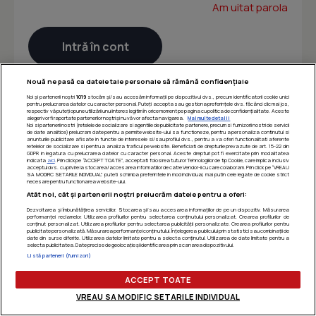
Am uitat parola
Nouă ne pasă ca datele tale personale să rămână confidențiale
Noi și partenerii noștri
1019
stocăm și/sau accesăm informații pe dispozitivul dvs., precum identificatorii cookie unici
pentru prelucrarea datelor cu caracter personal. Puteți accepta sau gestiona preferințele dvs. făcând clic mai jos,
respectiv vă puteți opune utilizării unui interes legitim în orice moment pe pagina cu politica de confidențialitate. Aceste
alegeri vor fi raportate partenerilor noștri și nu vă vor afecta navigarea.
Mai multe detalii
Noi si partenerii nostri (retelele de socializare si agentiile de publicitate partenere, precum si furnizorii nostri de servicii
de date analitice) prelucram date pentru a permite website-ului sa functioneze, pentru a personaliza continutul si
anunturile publicitare afisate in functie de interesele si/sau profilul dvs., pentru a va oferi functionalitati aferente
retelelor de socializare si pentru a analiza traficul pe website. Beneficiati de drepturile prevazute de art. 15-22 din
GDPR in legatura cu prelucrarea datelor cu caracter personal. Aceste drepturi pot fi exercitate prin modalitatea
indicata
aici
. Prin click pe “ACCEPT TOATE”, acceptati folosirea tuturor Tehnologiilor de tip Cookie, care implica inclusiv
acceptul dvs. cu privire la stocarea/accesarea informatiilor de catre Vendor-ii cu care colaboram. Prin click pe “VREAU
SA MODIFIC SETARILE INDIVIDUAL” puteti schimba preferintele in mod individual, mai putin cele legate de cookie strict
necesare pentru functionarea website-ului.
Atât noi, cât și partenerii noștri prelucrăm datele pentru a oferi:
Dezvoltarea și îmbunătățirea serviciilor. Stocarea și/sau accesarea informațiilor de pe un dispozitiv. Măsurarea
performanței reclamelor. Utilizarea profilurilor pentru selectarea conținutului personalizat. Crearea profilurilor de
conținut personalizat. Utilizarea profilurilor pentru selectarea publicității personalizate. Crearea profilurilor pentru
publicitate personalizată. Măsurarea performanței conținutului. Înțelegerea publicului prin statistici sau combinații de
date din surse diferite. Utilizarea datelor limitate pentru a selecta conținutul. Utilizarea de date limitate pentru a
selecta publicitatea. Date precise de geolocație și identificarea prin scanarea dispozitivului.
Listă parteneri (furnizori)
ACCEPT TOATE
VREAU SA MODIFIC SETARILE INDIVIDUAL