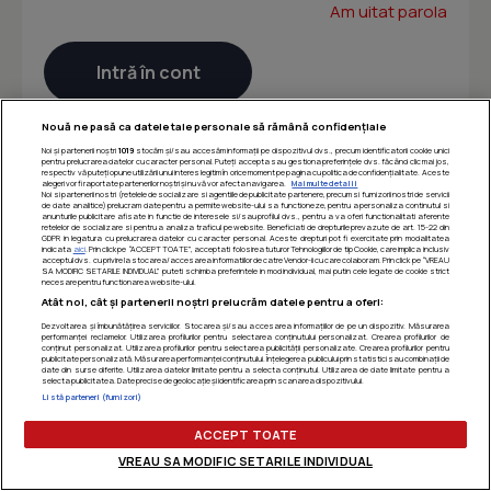
Am uitat parola
Nouă ne pasă ca datele tale personale să rămână confidențiale
Noi și partenerii noștri
1019
stocăm și/sau accesăm informații pe dispozitivul dvs., precum identificatorii cookie unici
pentru prelucrarea datelor cu caracter personal. Puteți accepta sau gestiona preferințele dvs. făcând clic mai jos,
respectiv vă puteți opune utilizării unui interes legitim în orice moment pe pagina cu politica de confidențialitate. Aceste
alegeri vor fi raportate partenerilor noștri și nu vă vor afecta navigarea.
Mai multe detalii
Noi si partenerii nostri (retelele de socializare si agentiile de publicitate partenere, precum si furnizorii nostri de servicii
de date analitice) prelucram date pentru a permite website-ului sa functioneze, pentru a personaliza continutul si
anunturile publicitare afisate in functie de interesele si/sau profilul dvs., pentru a va oferi functionalitati aferente
retelelor de socializare si pentru a analiza traficul pe website. Beneficiati de drepturile prevazute de art. 15-22 din
GDPR in legatura cu prelucrarea datelor cu caracter personal. Aceste drepturi pot fi exercitate prin modalitatea
indicata
aici
. Prin click pe “ACCEPT TOATE”, acceptati folosirea tuturor Tehnologiilor de tip Cookie, care implica inclusiv
acceptul dvs. cu privire la stocarea/accesarea informatiilor de catre Vendor-ii cu care colaboram. Prin click pe “VREAU
SA MODIFIC SETARILE INDIVIDUAL” puteti schimba preferintele in mod individual, mai putin cele legate de cookie strict
necesare pentru functionarea website-ului.
Atât noi, cât și partenerii noștri prelucrăm datele pentru a oferi:
Dezvoltarea și îmbunătățirea serviciilor. Stocarea și/sau accesarea informațiilor de pe un dispozitiv. Măsurarea
performanței reclamelor. Utilizarea profilurilor pentru selectarea conținutului personalizat. Crearea profilurilor de
conținut personalizat. Utilizarea profilurilor pentru selectarea publicității personalizate. Crearea profilurilor pentru
publicitate personalizată. Măsurarea performanței conținutului. Înțelegerea publicului prin statistici sau combinații de
date din surse diferite. Utilizarea datelor limitate pentru a selecta conținutul. Utilizarea de date limitate pentru a
selecta publicitatea. Date precise de geolocație și identificarea prin scanarea dispozitivului.
Listă parteneri (furnizori)
ACCEPT TOATE
VREAU SA MODIFIC SETARILE INDIVIDUAL