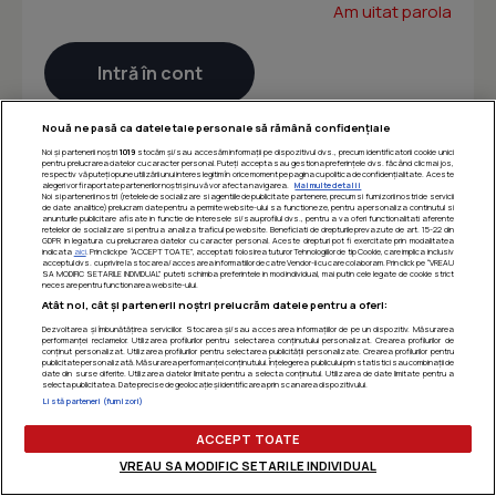
Am uitat parola
Nouă ne pasă ca datele tale personale să rămână confidențiale
Noi și partenerii noștri
1019
stocăm și/sau accesăm informații pe dispozitivul dvs., precum identificatorii cookie unici
pentru prelucrarea datelor cu caracter personal. Puteți accepta sau gestiona preferințele dvs. făcând clic mai jos,
respectiv vă puteți opune utilizării unui interes legitim în orice moment pe pagina cu politica de confidențialitate. Aceste
alegeri vor fi raportate partenerilor noștri și nu vă vor afecta navigarea.
Mai multe detalii
Noi si partenerii nostri (retelele de socializare si agentiile de publicitate partenere, precum si furnizorii nostri de servicii
de date analitice) prelucram date pentru a permite website-ului sa functioneze, pentru a personaliza continutul si
anunturile publicitare afisate in functie de interesele si/sau profilul dvs., pentru a va oferi functionalitati aferente
retelelor de socializare si pentru a analiza traficul pe website. Beneficiati de drepturile prevazute de art. 15-22 din
GDPR in legatura cu prelucrarea datelor cu caracter personal. Aceste drepturi pot fi exercitate prin modalitatea
indicata
aici
. Prin click pe “ACCEPT TOATE”, acceptati folosirea tuturor Tehnologiilor de tip Cookie, care implica inclusiv
acceptul dvs. cu privire la stocarea/accesarea informatiilor de catre Vendor-ii cu care colaboram. Prin click pe “VREAU
SA MODIFIC SETARILE INDIVIDUAL” puteti schimba preferintele in mod individual, mai putin cele legate de cookie strict
necesare pentru functionarea website-ului.
Atât noi, cât și partenerii noștri prelucrăm datele pentru a oferi:
Dezvoltarea și îmbunătățirea serviciilor. Stocarea și/sau accesarea informațiilor de pe un dispozitiv. Măsurarea
performanței reclamelor. Utilizarea profilurilor pentru selectarea conținutului personalizat. Crearea profilurilor de
conținut personalizat. Utilizarea profilurilor pentru selectarea publicității personalizate. Crearea profilurilor pentru
publicitate personalizată. Măsurarea performanței conținutului. Înțelegerea publicului prin statistici sau combinații de
date din surse diferite. Utilizarea datelor limitate pentru a selecta conținutul. Utilizarea de date limitate pentru a
selecta publicitatea. Date precise de geolocație și identificarea prin scanarea dispozitivului.
Listă parteneri (furnizori)
ACCEPT TOATE
VREAU SA MODIFIC SETARILE INDIVIDUAL