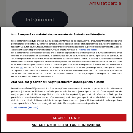
Am uitat parola
Nouă ne pasă ca datele tale personale să rămână confidențiale
Noi și partenerii noștri
1017
stocăm și/sau accesăm informații pe dispozitivul dvs., precum identificatorii cookie unici
pentru prelucrarea datelor cu caracter personal. Puteți accepta sau gestiona preferințele dvs. făcând clic mai jos,
respectiv vă puteți opune utilizării unui interes legitim în orice moment pe pagina cu politica de confidențialitate. Aceste
alegeri vor fi raportate partenerilor noștri și nu vă vor afecta navigarea.
Mai multe detalii
Noi si partenerii nostri (retelele de socializare si agentiile de publicitate partenere, precum si furnizorii nostri de servicii
de date analitice) prelucram date pentru a permite website-ului sa functioneze, pentru a personaliza continutul si
anunturile publicitare afisate in functie de interesele si/sau profilul dvs., pentru a va oferi functionalitati aferente
retelelor de socializare si pentru a analiza traficul pe website. Beneficiati de drepturile prevazute de art. 15-22 din
GDPR in legatura cu prelucrarea datelor cu caracter personal. Aceste drepturi pot fi exercitate prin modalitatea
indicata
aici
. Prin click pe “ACCEPT TOATE”, acceptati folosirea tuturor Tehnologiilor de tip Cookie, care implica inclusiv
acceptul dvs. cu privire la stocarea/accesarea informatiilor de catre Vendor-ii cu care colaboram. Prin click pe “VREAU
SA MODIFIC SETARILE INDIVIDUAL” puteti schimba preferintele in mod individual, mai putin cele legate de cookie strict
necesare pentru functionarea website-ului.
Atât noi, cât și partenerii noștri prelucrăm datele pentru a oferi:
Dezvoltarea și îmbunătățirea serviciilor. Stocarea și/sau accesarea informațiilor de pe un dispozitiv. Măsurarea
performanței reclamelor. Utilizarea profilurilor pentru selectarea conținutului personalizat. Crearea profilurilor de
conținut personalizat. Utilizarea profilurilor pentru selectarea publicității personalizate. Crearea profilurilor pentru
publicitate personalizată. Măsurarea performanței conținutului. Înțelegerea publicului prin statistici sau combinații de
date din surse diferite. Utilizarea datelor limitate pentru a selecta conținutul. Utilizarea de date limitate pentru a
selecta publicitatea. Date precise de geolocație și identificarea prin scanarea dispozitivului.
Listă parteneri (furnizori)
ACCEPT TOATE
VREAU SA MODIFIC SETARILE INDIVIDUAL