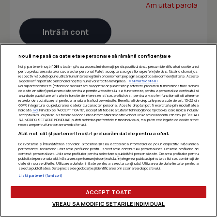
Am uitat parola
Nouă ne pasă ca datele tale personale să rămână confidențiale
Noi și partenerii noștri
1019
stocăm și/sau accesăm informații pe dispozitivul dvs., precum identificatorii cookie unici
pentru prelucrarea datelor cu caracter personal. Puteți accepta sau gestiona preferințele dvs. făcând clic mai jos,
respectiv vă puteți opune utilizării unui interes legitim în orice moment pe pagina cu politica de confidențialitate. Aceste
alegeri vor fi raportate partenerilor noștri și nu vă vor afecta navigarea.
Mai multe detalii
Noi si partenerii nostri (retelele de socializare si agentiile de publicitate partenere, precum si furnizorii nostri de servicii
de date analitice) prelucram date pentru a permite website-ului sa functioneze, pentru a personaliza continutul si
anunturile publicitare afisate in functie de interesele si/sau profilul dvs., pentru a va oferi functionalitati aferente
retelelor de socializare si pentru a analiza traficul pe website. Beneficiati de drepturile prevazute de art. 15-22 din
GDPR in legatura cu prelucrarea datelor cu caracter personal. Aceste drepturi pot fi exercitate prin modalitatea
indicata
aici
. Prin click pe “ACCEPT TOATE”, acceptati folosirea tuturor Tehnologiilor de tip Cookie, care implica inclusiv
acceptul dvs. cu privire la stocarea/accesarea informatiilor de catre Vendor-ii cu care colaboram. Prin click pe “VREAU
SA MODIFIC SETARILE INDIVIDUAL” puteti schimba preferintele in mod individual, mai putin cele legate de cookie strict
necesare pentru functionarea website-ului.
Atât noi, cât și partenerii noștri prelucrăm datele pentru a oferi:
Dezvoltarea și îmbunătățirea serviciilor. Stocarea și/sau accesarea informațiilor de pe un dispozitiv. Măsurarea
performanței reclamelor. Utilizarea profilurilor pentru selectarea conținutului personalizat. Crearea profilurilor de
conținut personalizat. Utilizarea profilurilor pentru selectarea publicității personalizate. Crearea profilurilor pentru
publicitate personalizată. Măsurarea performanței conținutului. Înțelegerea publicului prin statistici sau combinații de
date din surse diferite. Utilizarea datelor limitate pentru a selecta conținutul. Utilizarea de date limitate pentru a
selecta publicitatea. Date precise de geolocație și identificarea prin scanarea dispozitivului.
Listă parteneri (furnizori)
ACCEPT TOATE
VREAU SA MODIFIC SETARILE INDIVIDUAL