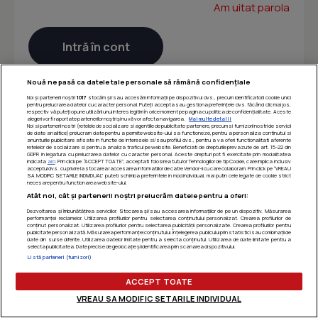
Am uitat parola
Nouă ne pasă ca datele tale personale să rămână confidențiale
Noi și partenerii noștri
1017
stocăm și/sau accesăm informații pe dispozitivul dvs., precum identificatorii cookie unici
pentru prelucrarea datelor cu caracter personal. Puteți accepta sau gestiona preferințele dvs. făcând clic mai jos,
respectiv vă puteți opune utilizării unui interes legitim în orice moment pe pagina cu politica de confidențialitate. Aceste
alegeri vor fi raportate partenerilor noștri și nu vă vor afecta navigarea.
Mai multe detalii
Noi si partenerii nostri (retelele de socializare si agentiile de publicitate partenere, precum si furnizorii nostri de servicii
de date analitice) prelucram date pentru a permite website-ului sa functioneze, pentru a personaliza continutul si
anunturile publicitare afisate in functie de interesele si/sau profilul dvs., pentru a va oferi functionalitati aferente
retelelor de socializare si pentru a analiza traficul pe website. Beneficiati de drepturile prevazute de art. 15-22 din
GDPR in legatura cu prelucrarea datelor cu caracter personal. Aceste drepturi pot fi exercitate prin modalitatea
indicata
aici
. Prin click pe “ACCEPT TOATE”, acceptati folosirea tuturor Tehnologiilor de tip Cookie, care implica inclusiv
acceptul dvs. cu privire la stocarea/accesarea informatiilor de catre Vendor-ii cu care colaboram. Prin click pe “VREAU
SA MODIFIC SETARILE INDIVIDUAL” puteti schimba preferintele in mod individual, mai putin cele legate de cookie strict
necesare pentru functionarea website-ului.
Atât noi, cât și partenerii noștri prelucrăm datele pentru a oferi:
Dezvoltarea și îmbunătățirea serviciilor. Stocarea și/sau accesarea informațiilor de pe un dispozitiv. Măsurarea
performanței reclamelor. Utilizarea profilurilor pentru selectarea conținutului personalizat. Crearea profilurilor de
conținut personalizat. Utilizarea profilurilor pentru selectarea publicității personalizate. Crearea profilurilor pentru
publicitate personalizată. Măsurarea performanței conținutului. Înțelegerea publicului prin statistici sau combinații de
date din surse diferite. Utilizarea datelor limitate pentru a selecta conținutul. Utilizarea de date limitate pentru a
selecta publicitatea. Date precise de geolocație și identificarea prin scanarea dispozitivului.
Listă parteneri (furnizori)
ACCEPT TOATE
VREAU SA MODIFIC SETARILE INDIVIDUAL